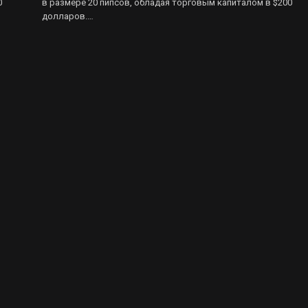
0
в размере 20 пипсов, обладая торговым капиталом в $200
долларов.…