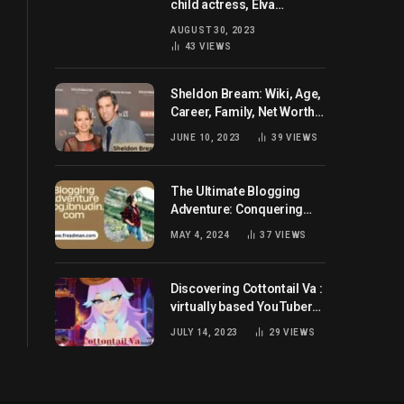
child actress, Elva
Josephson? Her current
AUGUST 30, 2023
husband and net worth
43
VIEWS
Sheldon Bream: Wiki, Age,
Career, Family, Net Worth,
and Know More
JUNE 10, 2023
39
VIEWS
The Ultimate Blogging
Adventure: Conquering
Blog.ibnudin.com
MAY 4, 2024
37
VIEWS
Discovering Cottontail Va :
virtually based YouTuber
all set for you!
JULY 14, 2023
29
VIEWS