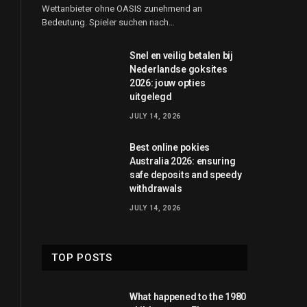
Wettanbieter ohne OASIS zunehmend an
Bedeutung. Spieler suchen nach…
Snel en veilig betalen bij
Nederlandse goksites
2026: jouw opties
uitgelegd
JULY 14, 2026
Best online pokies
Australia 2026: ensuring
safe deposits and speedy
withdrawals
JULY 14, 2026
TOP POSTS
What happened to the 1980