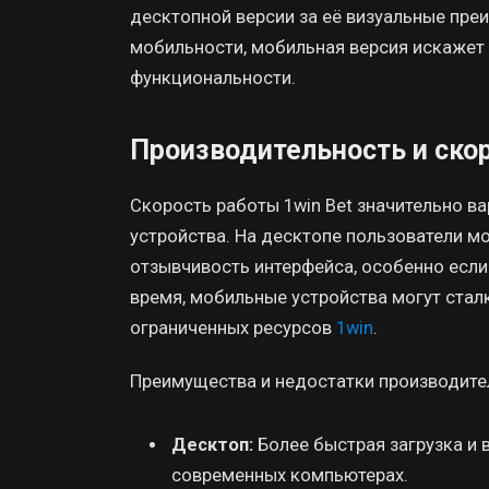
десктопной версии за её визуальные пре
мобильности, мобильная версия искажет 
функциональности.
Производительность и скор
Скорость работы 1win Bet значительно в
устройства. На десктопе пользователи мо
отзывчивость интерфейса, особенно если 
время, мобильные устройства могут стал
ограниченных ресурсов
1win
.
Преимущества и недостатки производите
Десктоп:
Более быстрая загрузка и 
современных компьютерах.