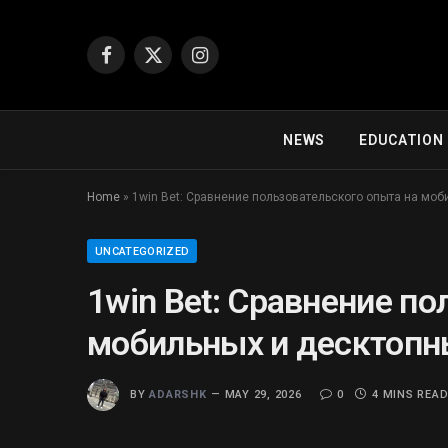
Facebook
X
Instagram
(Twitter)
NEWS
EDUCATION
Home
»
1win Bet: Сравнение пользовательского опыта на мо
UNCATEGORIZED
1win Bet: Сравнение п
мобильных и десктопн
BY
ADARSHK
MAY 29, 2026
0
4 MINS REA