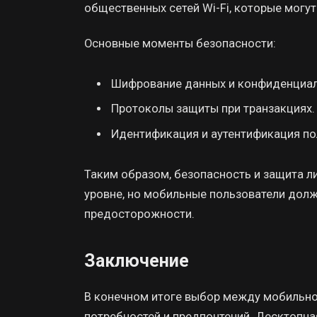
общественных сетей Wi-Fi, которые могу
Основные моменты безопасности:
Шифрование данных и конфиденциал
Протоколы защиты при транзакциях.
Идентификация и аутентификация по
Таким образом, безопасность и защита 
уровне, но мобильные пользователи до
предосторожности.
Заключение
В конечном итоге выбор между мобильной
потребностей и предпочтений. Десктопна