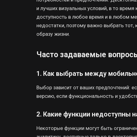
и лучших визуальных условий, в то время
доступность в любое время и в любом ме
недостатки, поэтому важно выбрать тот,
образу жизни.
Часто задаваемые вопросы
1. Как выбрать между мобильно
Выбор зависит от ваших предпочтений: е
версию, если функциональность и удобст
2. Какие функции недоступны 
Некоторые функции могут быть ограничен
аналитику, доступные только в десктопно