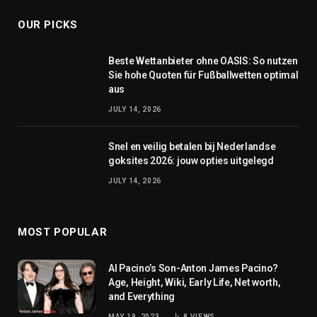
OUR PICKS
Beste Wettanbieter ohne OASIS: So nutzen
Sie hohe Quoten für Fußballwetten optimal
aus
JULY 14, 2026
Snel en veilig betalen bij Nederlandse
goksites 2026: jouw opties uitgelegd
JULY 14, 2026
MOST POPULAR
Al Pacino’s Son-Anton James Pacino?
Age, Height, Wiki, Early Life, Net worth,
and Everything
MAY 19, 2023
8
VIEWS