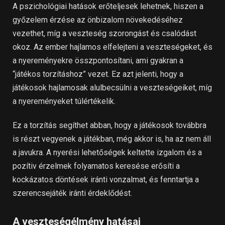
A pszichológiai hatások erőteljesek lehetnek, hiszen a
győzelem érzése az önbizalom növekedéséhez
vezethet, míg a veszteség szorongást és csalódást
okoz. Az ember hajlamos elfelejteni a veszteségeket, és
a nyereményekre összpontosítani, ami gyakran a
“játékos torzításhoz” vezet. Ez azt jelenti, hogy a
játékosok hajlamosak alulbecsülni a veszteségeiket, míg
a nyereményeket túlértékelik.
Ez a torzítás segíthet abban, hogy a játékosok továbbra
is részt vegyenek a játékban, még akkor is, ha az nem áll
a javukra. A nyerési lehetőségek keltette izgalom és a
pozítiv érzelmek folyamatos keresése erősíti a
kockázatos döntések iránti vonzalmat, és fenntartja a
szerencsejáték iránti érdeklődést.
A veszteségélmény hatásai