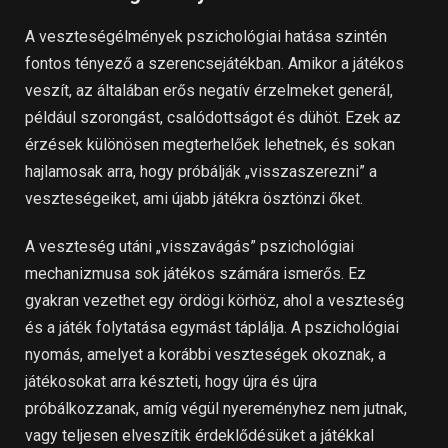
A veszteségélmények pszichológiai hatása szintén
fontos tényező a szerencsejátékban. Amikor a játékos
veszít, az általában erős negatív érzelmeket generál,
például szorongást, csalódottságot és dühöt. Ezek az
érzések különösen megterhelőek lehetnek, és sokan
hajlamosak arra, hogy próbálják „visszaszerezni” a
veszteségeiket, ami újabb játékra ösztönzi őket.
A veszteség utáni „visszavágás” pszichológiai
mechanizmusa sok játékos számára ismerős. Ez
gyakran vezethet egy ördögi körhöz, ahol a veszteség
és a játék folytatása egymást táplálja. A pszichológiai
nyomás, amelyet a korábbi veszteségek okoznak, a
játékosokat arra készteti, hogy újra és újra
próbálkozzanak, amíg végül nyereményhez nem jutnak,
vagy teljesen elveszítik érdeklődésüket a játékkal