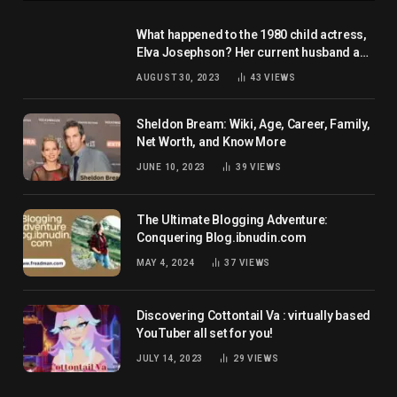
What happened to the 1980 child actress,
Elva Josephson? Her current husband and
net worth
AUGUST 30, 2023
43
VIEWS
Sheldon Bream: Wiki, Age, Career, Family,
Net Worth, and Know More
JUNE 10, 2023
39
VIEWS
The Ultimate Blogging Adventure:
Conquering Blog.ibnudin.com
MAY 4, 2024
37
VIEWS
Discovering Cottontail Va : virtually based
YouTuber all set for you!
JULY 14, 2023
29
VIEWS