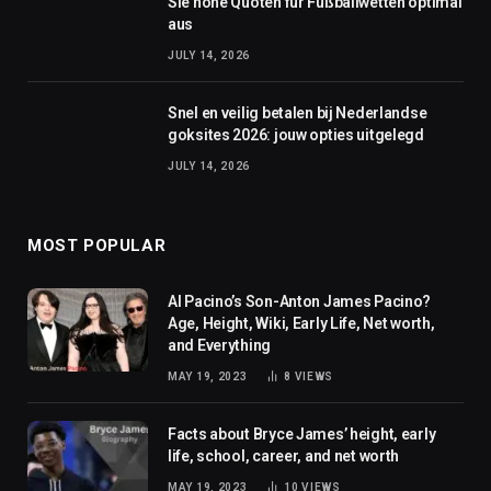
Sie hohe Quoten für Fußballwetten optimal
aus
JULY 14, 2026
Snel en veilig betalen bij Nederlandse
goksites 2026: jouw opties uitgelegd
JULY 14, 2026
MOST POPULAR
Al Pacino’s Son-Anton James Pacino?
Age, Height, Wiki, Early Life, Net worth,
and Everything
MAY 19, 2023
8
VIEWS
Facts about Bryce James’ height, early
life, school, career, and net worth
MAY 19, 2023
10
VIEWS