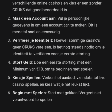
verschillende online casino’s en kies er een zonder
CRUKS dat goed beoordeeld is.
Maak een Account aan:
Vul je persoonlijke
gegevens in om een account aan te maken. Dit is
meestal snel en eenvoudig.
Verifieer je Identiteit:
Hoewel sommige casino’s
geen CRUKS vereisen, is het nog steeds nodig om je
identiteit te verifiëren voor je eerste storting.
Stort Geld:
Doe een eerste storting, met een
Minimum van €10, om te beginnen met spelen.
Kies je Spellen:
Verken het aanbod, van slots tot live
casino spellen, en kies wat je het leukst lijkt.
Begin met Spelen:
Start met gokken! Vergeet niet
verantwoord te spelen.