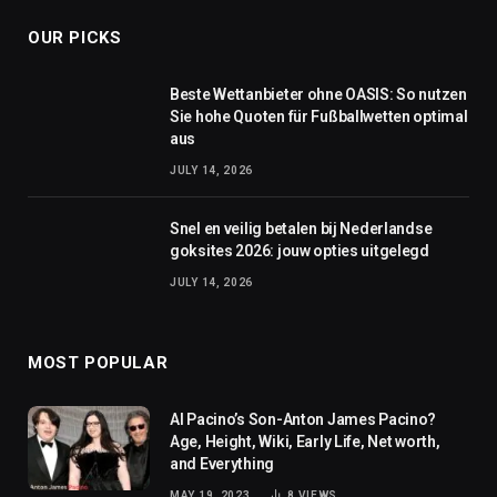
OUR PICKS
Beste Wettanbieter ohne OASIS: So nutzen
Sie hohe Quoten für Fußballwetten optimal
aus
JULY 14, 2026
Snel en veilig betalen bij Nederlandse
goksites 2026: jouw opties uitgelegd
JULY 14, 2026
MOST POPULAR
Al Pacino’s Son-Anton James Pacino?
Age, Height, Wiki, Early Life, Net worth,
and Everything
MAY 19, 2023
8
VIEWS