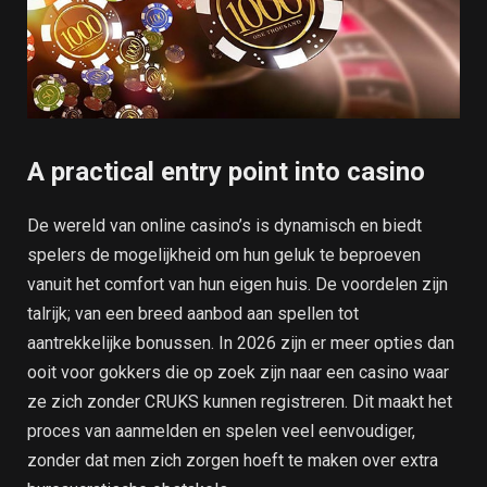
A practical entry point into casino
De wereld van online casino’s is dynamisch en biedt
spelers de mogelijkheid om hun geluk te beproeven
vanuit het comfort van hun eigen huis. De voordelen zijn
talrijk; van een breed aanbod aan spellen tot
aantrekkelijke bonussen. In 2026 zijn er meer opties dan
ooit voor gokkers die op zoek zijn naar een casino waar
ze zich zonder CRUKS kunnen registreren. Dit maakt het
proces van aanmelden en spelen veel eenvoudiger,
zonder dat men zich zorgen hoeft te maken over extra