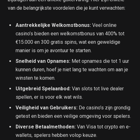
van de belangrijkste voordelen die je kunt verwachten:
Aantrekkelijke Welkomstbonus:
Veel online
casino’s bieden een welkomstbonus van 400% tot
€15.000 en 300 gratis spins, wat een geweldige
manier is om je avontuur te starten.
Snelheid van Opnames:
Met opnames die tot 1 uur
kunnen duren, hoef je niet lang te wachten om aan je
winsten te komen.
Uitgebreid Spelaanbod:
Van slots tot live dealer
spellen, er is voor elk wat wils.
Veiligheid van Gebruikers:
De casino’s zijn grondig
getest en bieden een veilige omgeving voor spelers.
Diverse Betaalmethoden:
Van Visa tot crypto en e-
wallets, spelers hebben volop keuze.