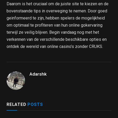
Daarom is het cruciaal om de juiste site te kiezen en de
bovenstaande tips in overweging te nemen. Door goed
geïnformeerd te zijn, hebben spelers de mogelijkheid
om optimaal te profiteren van hun online gokervaring
terwijl ze veilig blijven. Begin vandaag nog met het
verkennen van de verschillende beschikbare opties en
ontdek de wereld van online casino’s zonder CRUKS.
Adarshk
RELATED
POSTS