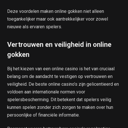
Deze voordelen maken online gokken niet alleen
toegankelijker maar ook aantrekkelijker voor zowel
nieuwe als ervaren spelers.
Vertrouwen en veiligheid in online
gokken
Bij het kiezen van een online casino is het van cruciaal
belang om de aandacht te vestigen op vertrouwen en
veiligheid. De beste online casino’s zijn gelicentieerd en
voldoen aan internationale normen voor
spelersbescherming. Dit betekent dat spelers veilig
kunnen spelen zonder zich zorgen te maken over hun
persoonlijke of financiële informatie.