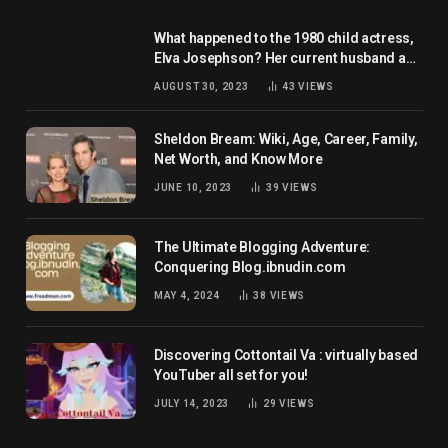
What happened to the 1980 child actress,
Elva Josephson? Her current husband and
net worth
AUGUST 30, 2023
43
VIEWS
Sheldon Bream: Wiki, Age, Career, Family,
Net Worth, and Know More
JUNE 10, 2023
39
VIEWS
The Ultimate Blogging Adventure:
Conquering Blog.ibnudin.com
MAY 4, 2024
38
VIEWS
Discovering Cottontail Va : virtually based
YouTuber all set for you!
JULY 14, 2023
29
VIEWS