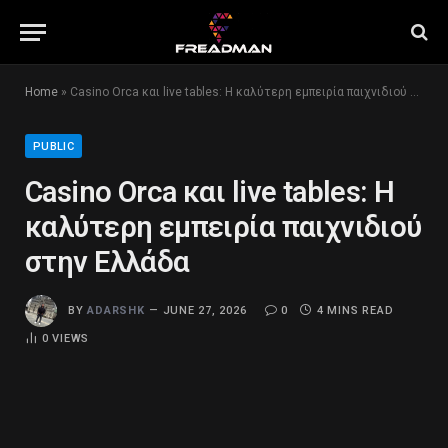
Home
»
Casino Orca και live tables: Η καλύτερη εμπειρία παιχνιδιού στην Ελλάδα
PUBLIC
Casino Orca και live tables: Η
καλύτερη εμπειρία παιχνιδιού
στην Ελλάδα
BY
ADARSHK
JUNE 27, 2026
0
4 MINS READ
0
VIEWS