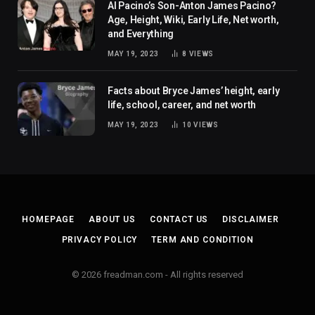
Al Pacino’s Son-Anton James Pacino?
Age, Height, Wiki, Early Life, Net worth,
and Everything
MAY 19, 2023
8
VIEWS
Facts about Bryce James’ height, early
life, school, career, and net worth
MAY 19, 2023
10
VIEWS
HOMEPAGE
ABOUT US
CONTACT US
DISCLAIMER
PRIVACY POLICY
TERM AND CONDITION
© 2026 freadman.com - All rights reserved