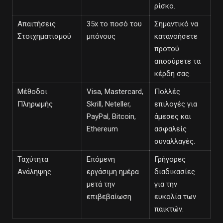
ρίσκο.
Απαιτήσεις
35x το ποσό του
Σημαντικό να
Στοιχηματισμού
μπόνους
κατανοήσετε
προτού
αποσύρετε τα
κέρδη σας.
Μέθοδοι
Visa, Mastercard,
Πολλές
Πληρωμής
Skrill, Neteller,
επιλογές για
PayPal, Bitcoin,
άμεσες και
Ethereum
ασφαλείς
συναλλαγές.
Ταχύτητα
Επόμενη
Γρήγορες
Ανάληψης
εργάσιμη ημέρα
διαδικασίες
μετά την
για την
επιβεβαίωση
ευκολία των
παικτών.