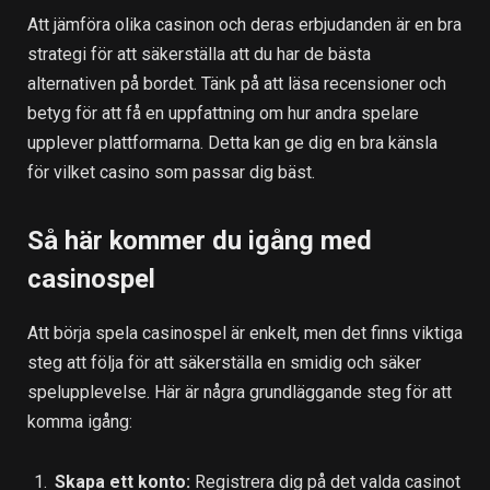
Att jämföra olika casinon och deras erbjudanden är en bra
strategi för att säkerställa att du har de bästa
alternativen på bordet. Tänk på att läsa recensioner och
betyg för att få en uppfattning om hur andra spelare
upplever plattformarna. Detta kan ge dig en bra känsla
för vilket casino som passar dig bäst.
Så här kommer du igång med
casinospel
Att börja spela casinospel är enkelt, men det finns viktiga
steg att följa för att säkerställa en smidig och säker
spelupplevelse. Här är några grundläggande steg för att
komma igång:
Skapa ett konto:
Registrera dig på det valda casinot