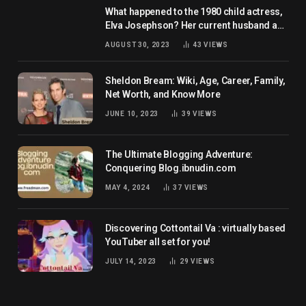
What happened to the 1980 child actress,
Elva Josephson? Her current husband and
net worth
AUGUST 30, 2023
43
VIEWS
Sheldon Bream: Wiki, Age, Career, Family,
Net Worth, and Know More
JUNE 10, 2023
39
VIEWS
The Ultimate Blogging Adventure:
Conquering Blog.ibnudin.com
MAY 4, 2024
37
VIEWS
Discovering Cottontail Va : virtually based
YouTuber all set for you!
JULY 14, 2023
29
VIEWS