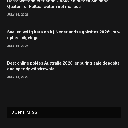
Beste Wettanbieter ohne OASIS: So nutzen Sie hohe
Quoten für Fußballwetten optimal aus
JULY 14, 2026
Snel en veilig betalen bij Nederlandse goksites 2026: jouw
opties uitgelegd
JULY 14, 2026
Best online pokies Australia 2026: ensuring safe deposits
and speedy withdrawals
JULY 14, 2026
DON'T MISS