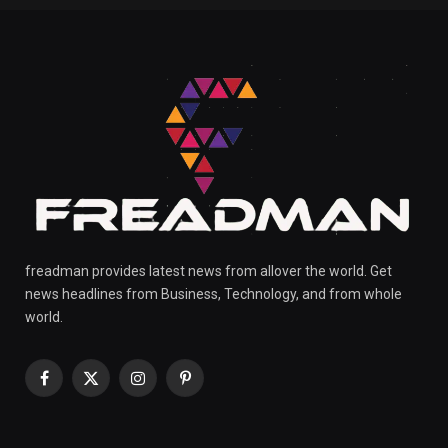
freadman provides latest news from allover the world. Get
news headlines from Business, Technology, and from whole
world.
Facebook
X
Instagram
Pinterest
(Twitter)