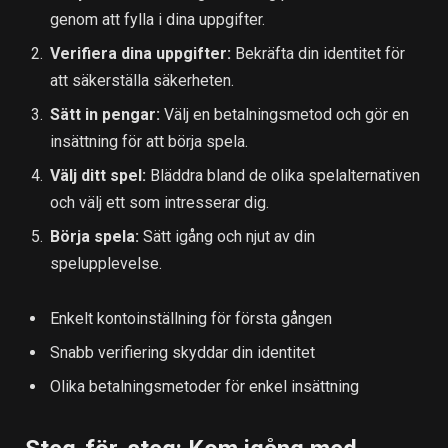
genom att fylla i dina uppgifter.
Verifiera dina uppgifter:
Bekräfta din identitet för
att säkerställa säkerheten.
Sätt in pengar:
Välj en betalningsmetod och gör en
insättning för att börja spela.
Välj ditt spel:
Bläddra bland de olika spelalternativen
och välj ett som intresserar dig.
Börja spela:
Sätt igång och njut av din
spelupplevelse.
Enkelt kontoinställning för första gången
Snabb verifiering skyddar din identitet
Olika betalningsmetoder för enkel insättning