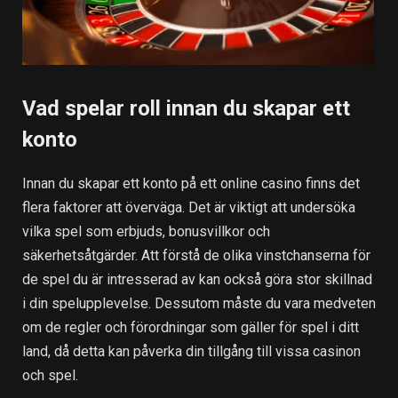
Vad spelar roll innan du skapar ett
konto
Innan du skapar ett konto på ett online casino finns det
flera faktorer att överväga. Det är viktigt att undersöka
vilka spel som erbjuds, bonusvillkor och
säkerhetsåtgärder. Att förstå de olika vinstchanserna för
de spel du är intresserad av kan också göra stor skillnad
i din spelupplevelse. Dessutom måste du vara medveten
om de regler och förordningar som gäller för spel i ditt
land, då detta kan påverka din tillgång till vissa casinon
och spel.