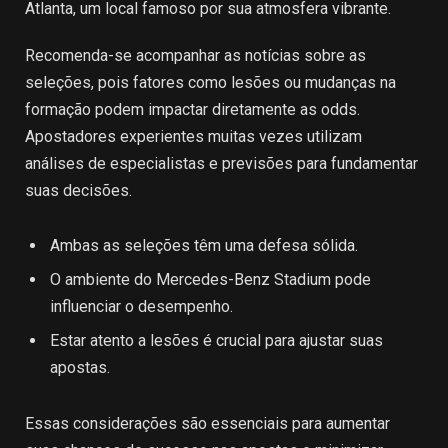
Atlanta, um local famoso por sua atmosfera vibrante.
Recomenda-se acompanhar as notícias sobre as
seleções, pois fatores como lesões ou mudanças na
formação podem impactar diretamente as odds.
Apostadores experientes muitas vezes utilizam
análises de especialistas e previsões para fundamentar
suas decisões.
Ambas as seleções têm uma defesa sólida.
O ambiente do Mercedes-Benz Stadium pode
influenciar o desempenho.
Estar atento a lesões é crucial para ajustar suas
apostas.
Essas considerações são essenciais para aumentar