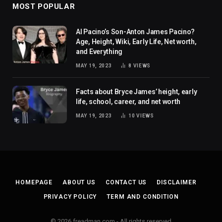
MOST POPULAR
Al Pacino’s Son-Anton James Pacino?
Age, Height, Wiki, Early Life, Net worth,
and Everything
MAY 19, 2023
8
VIEWS
Facts about Bryce James’ height, early
life, school, career, and net worth
MAY 19, 2023
10
VIEWS
HOMEPAGE
ABOUT US
CONTACT US
DISCLAIMER
PRIVACY POLICY
TERM AND CONDITION
© 2026 freadman.com - All rights reserved