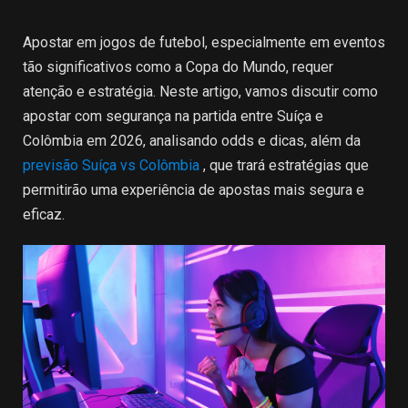
Apostar em jogos de futebol, especialmente em eventos
tão significativos como a Copa do Mundo, requer
atenção e estratégia. Neste artigo, vamos discutir como
apostar com segurança na partida entre Suíça e
Colômbia em 2026, analisando odds e dicas, além da
previsão Suíça vs Colômbia
, que trará estratégias que
permitirão uma experiência de apostas mais segura e
eficaz.