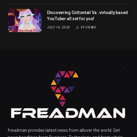
Discovering Cottontail Va : virtually based
YouTuber all set for you!
JULY 14, 2023
29
VIEWS
freadman provides latest news from allover the world. Get