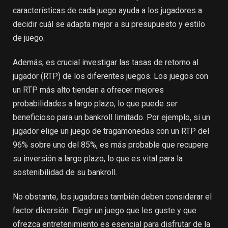
características de cada juego ayuda a los jugadores a
decidir cuál se adapta mejor a su presupuesto y estilo
de juego.
Además, es crucial investigar las tasas de retorno al
jugador (RTP) de los diferentes juegos. Los juegos con
un RTP más alto tienden a ofrecer mejores
probabilidades a largo plazo, lo que puede ser
beneficioso para un bankroll limitado. Por ejemplo, si un
jugador elige un juego de tragamonedas con un RTP del
96% sobre uno del 85%, es más probable que recupere
su inversión a largo plazo, lo que es vital para la
sostenibilidad de su bankroll.
No obstante, los jugadores también deben considerar el
factor diversión. Elegir un juego que les guste y que
ofrezca entretenimiento es esencial para disfrutar de la