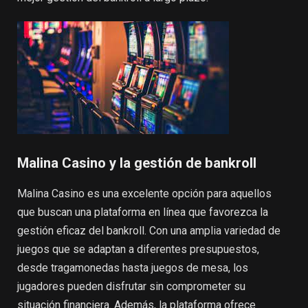
Malina Casino y la gestión de bankroll
Malina Casino es una excelente opción para aquellos
que buscan una plataforma en línea que favorezca la
gestión eficaz del bankroll. Con una amplia variedad de
juegos que se adaptan a diferentes presupuestos,
desde tragamonedas hasta juegos de mesa, los
jugadores pueden disfrutar sin comprometer su
situación financiera. Además, la plataforma ofrece