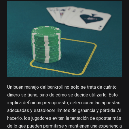
Un buen manejo del bankroll no solo se trata de cuánto
dinero se tiene, sino de cómo se decide utilizarlo. Esto
implica definir un presupuesto, seleccionar las apuestas
adecuadas y establecer límites de ganancia y pérdida. Al
hacerlo, los jugadores evitan la tentación de apostar más
de lo que pueden permitirse y mantienen una experiencia