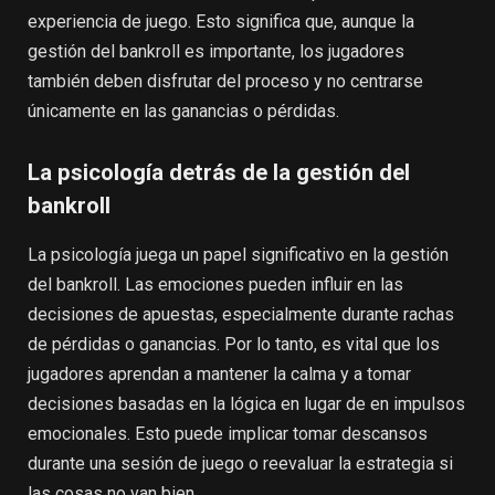
experiencia de juego. Esto significa que, aunque la
gestión del bankroll es importante, los jugadores
también deben disfrutar del proceso y no centrarse
únicamente en las ganancias o pérdidas.
La psicología detrás de la gestión del
bankroll
La psicología juega un papel significativo en la gestión
del bankroll. Las emociones pueden influir en las
decisiones de apuestas, especialmente durante rachas
de pérdidas o ganancias. Por lo tanto, es vital que los
jugadores aprendan a mantener la calma y a tomar
decisiones basadas en la lógica en lugar de en impulsos
emocionales. Esto puede implicar tomar descansos
durante una sesión de juego o reevaluar la estrategia si
las cosas no van bien.