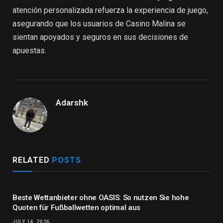
atención personalizada refuerza la experiencia de juego,
asegurando que los usuarios de Casino Malina se
sientan apoyados y seguros en sus decisiones de
apuestas.
Adarshk
RELATED
POSTS
Beste Wettanbieter ohne OASIS: So nutzen Sie hohe
Quoten für Fußballwetten optimal aus
JULY 14, 2026