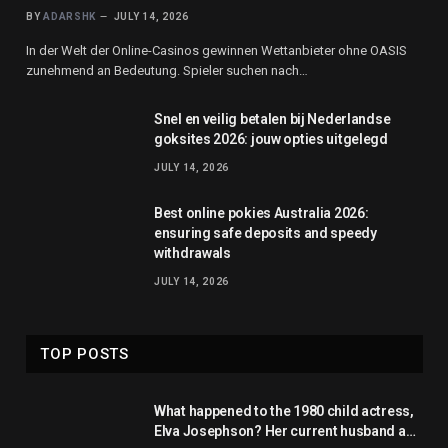
BY
ADARSHK
JULY 14, 2026
In der Welt der Online-Casinos gewinnen Wettanbieter ohne OASIS
zunehmend an Bedeutung. Spieler suchen nach…
Snel en veilig betalen bij Nederlandse
goksites 2026: jouw opties uitgelegd
JULY 14, 2026
Best online pokies Australia 2026:
ensuring safe deposits and speedy
withdrawals
JULY 14, 2026
TOP POSTS
What happened to the 1980 child actress,
Elva Josephson? Her current husband and