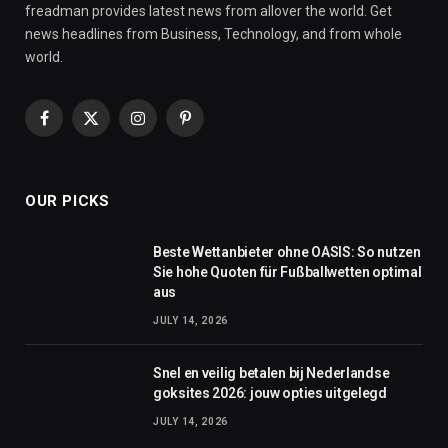
freadman provides latest news from allover the world. Get
news headlines from Business, Technology, and from whole
world.
Facebook
X
Instagram
Pinterest
(Twitter)
OUR PICKS
Beste Wettanbieter ohne OASIS: So nutzen
Sie hohe Quoten für Fußballwetten optimal
aus
JULY 14, 2026
Snel en veilig betalen bij Nederlandse
goksites 2026: jouw opties uitgelegd
JULY 14, 2026