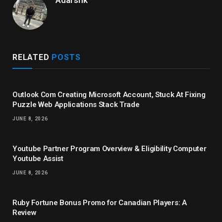
RELATED
POSTS
Outlook Com Creating Microsoft Account, Stuck At Fixing
Puzzle Web Applications Stack Trade
JUNE 8, 2026
Youtube Partner Program Overview & Eligibility Computer
Youtube Assist
JUNE 8, 2026
Ruby Fortune Bonus Promo for Canadian Players: A
Review