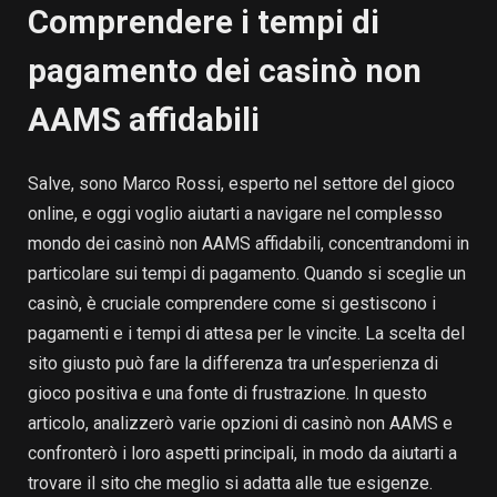
Comprendere i tempi di
pagamento dei casinò non
AAMS affidabili
Salve, sono Marco Rossi, esperto nel settore del gioco
online, e oggi voglio aiutarti a navigare nel complesso
mondo dei casinò non AAMS affidabili, concentrandomi in
particolare sui tempi di pagamento. Quando si sceglie un
casinò, è cruciale comprendere come si gestiscono i
pagamenti e i tempi di attesa per le vincite. La scelta del
sito giusto può fare la differenza tra un’esperienza di
gioco positiva e una fonte di frustrazione. In questo
articolo, analizzerò varie opzioni di casinò non AAMS e
confronterò i loro aspetti principali, in modo da aiutarti a
trovare il sito che meglio si adatta alle tue esigenze.