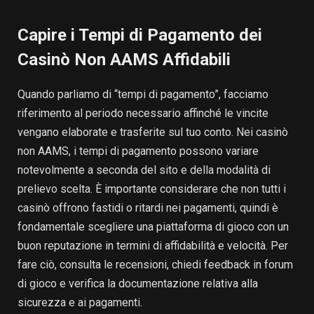
Capire i Tempi di Pagamento dei
Casinò Non AAMS Affidabili
Quando parliamo di “tempi di pagamento”, facciamo
riferimento al periodo necessario affinché le vincite
vengano elaborate e trasferite sul tuo conto. Nei casinò
non AAMS, i tempi di pagamento possono variare
notevolmente a seconda del sito e della modalità di
prelievo scelta. È importante considerare che non tutti i
casinò offrono fastidi o ritardi nei pagamenti, quindi è
fondamentale scegliere una piattaforma di gioco con un
buon reputazione in termini di affidabilità e velocità. Per
fare ciò, consulta le recensioni, chiedi feedback in forum
di gioco e verifica la documentazione relativa alla
sicurezza e ai pagamenti.