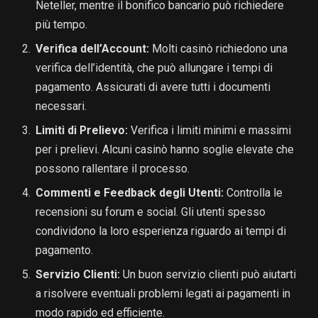
Neteller, mentre il bonifico bancario può richiedere
più tempo.
Verifica dell’Account:
Molti casinò richiedono una
verifica dell’identità, che può allungare i tempi di
pagamento. Assicurati di avere tutti i documenti
necessari.
Limiti di Prelievo:
Verifica i limiti minimi e massimi
per i prelievi. Alcuni casinò hanno soglie elevate che
possono rallentare il processo.
Commenti e Feedback degli Utenti:
Controlla le
recensioni su forum e social. Gli utenti spesso
condividono la loro esperienza riguardo ai tempi di
pagamento.
Servizio Clienti:
Un buon servizio clienti può aiutarti
a risolvere eventuali problemi legati ai pagamenti in
modo rapido ed efficiente.