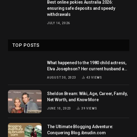
Best online pokies Australia 2026:
ensuring safe deposits and speedy
withdrawals
JULY 14, 2026
TOP POSTS
What happened to the 1980 child actress,
Elva Josephson? Her current husband and
net worth
AUGUST 30, 2023
43
VIEWS
Sheldon Bream: Wiki, Age, Career, Family,
Net Worth, and Know More
JUNE 10, 2023
39
VIEWS
The Ultimate Blogging Adventure:
Conquering Blog.ibnudin.com