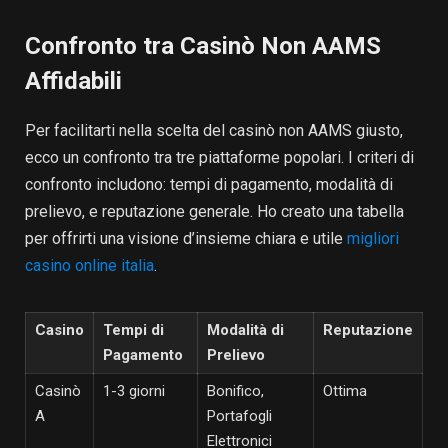
Confronto tra Casinò Non AAMS
Affidabili
Per facilitarti nella scelta del casinò non AAMS giusto,
ecco un confronto tra tre piattaforme popolari. I criteri di
confronto includono: tempi di pagamento, modalità di
prelievo, e reputazione generale. Ho creato una tabella
per offrirti una visione d’insieme chiara e utile
migliori
casino online italia
.
Casino
Tempi di
Modalità di
Reputazione
Pagamento
Prelievo
Casinò
1-3 giorni
Bonifico,
Ottima
A
Portafogli
Elettronici