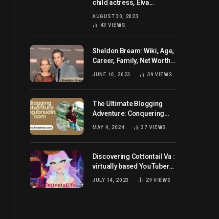
child actress, Elva
Josephson? Her current
AUGUST 30, 2023
husband and net worth
43
VIEWS
Sheldon Bream: Wiki, Age,
Career, Family, Net Worth,
and Know More
JUNE 10, 2023
39
VIEWS
The Ultimate Blogging
Adventure: Conquering
Blog.ibnudin.com
MAY 4, 2024
37
VIEWS
Discovering Cottontail Va :
virtually based YouTuber
all set for you!
JULY 14, 2023
29
VIEWS