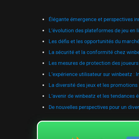
Élégante émergence et perspectives in
L’évolution des plateformes de jeu en li
Les défis et les opportunités du marché
La sécurité et la conformité chez winbe
Les mesures de protection des joueurs 
L’expérience utilisateur sur winbeatz : 
La diversité des jeux et les promotions 
L’avenir de winbeatz et les tendances
De nouvelles perspectives pour un dive