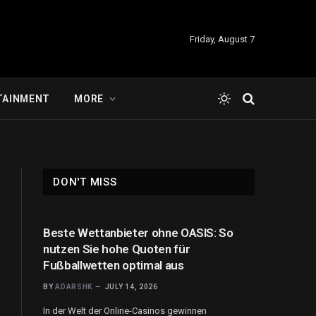
Friday, August 7
TAINMENT
MORE
DON'T MISS
Beste Wettanbieter ohne OASIS: So
nutzen Sie hohe Quoten für
Fußballwetten optimal aus
BY
ADARSHK
JULY 14, 2026
In der Welt der Online-Casinos gewinnen