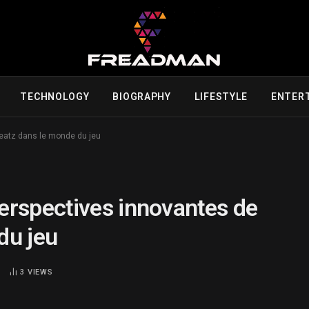
TECHNOLOGY
BIOGRAPHY
LIFESTYLE
ENTER
eatz dans le monde du jeu
erspectives innovantes de
du jeu
D
3
VIEWS