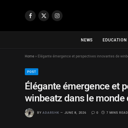
Facebook
X
Instagram
(Twitter)
NEWS
EDUCATION
Home
»
Élégante émergence et perspectives innovantes de winb
POST
Élégante émergence et p
winbeatz dans le monde 
BY
ADARSHK
JUNE 8, 2026
0
7 MINS REA