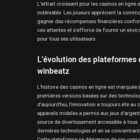
L’attrait croissant pour les casinos en ligne 
indéniable. Les joueurs apprécient la commodi
gagner des récompenses financières confor
ces attentes et s’efforce de fournir un envir
pour tous ses utilisateurs.
L’évolution des plateformes d
winbeatz
L’histoire des casinos en ligne est marquée
premières versions basées sur des technolo
d’aujourd’hui, l’innovation a toujours été au 
appareils mobiles a permis aux jeux d’argent
source de divertissement accessible à tous. 
dernières technologies et en se concentrant s
Cette plateforme se démarque de ses concurr