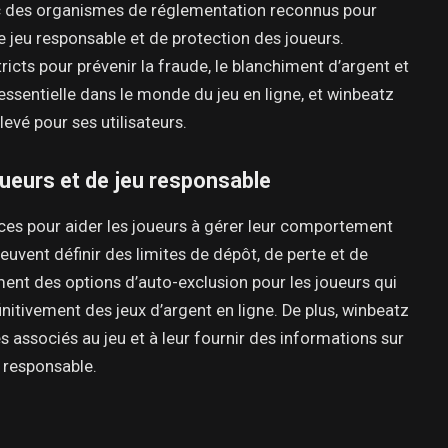
vec des organismes de réglementation reconnus pour
 jeu responsable et de protection des joueurs.
ricts pour prévenir la fraude, le blanchiment d’argent et
t essentielle dans le monde du jeu en ligne, et winbeatz
evé pour ses utilisateurs.
ueurs et de jeu responsable
rces pour aider les joueurs à gérer leur comportement
peuvent définir des limites de dépôt, de perte et de
nt des options d’auto-exclusion pour les joueurs qui
nitivement des jeux d’argent en ligne. De plus, winbeatz
es associés au jeu et à leur fournir des informations sur
 responsable.