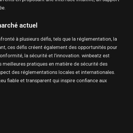
ée.
marché actuel
ronté à plusieurs défis, tels que la réglementation, la
dant, ces défis créent également des opportunités pour
conformité, la sécurité et l’innovation. winbeatz est
s meilleures pratiques en matière de sécurité des
pect des réglementations locales et internationales.
eu fiable et transparent qui inspire confiance aux