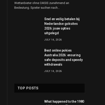
Wettanbieter ohne OASIS zunehmend an
Bedeutung. Spieler suchen nach…
Snel en veilig betalen bij
Nederlandse goksites
2026: jouw opties
uitgelegd
JULY 14, 2026
Best online pokies
Australia 2026: ensuring
safe deposits and speedy
withdrawals
JULY 14, 2026
TOP POSTS
What happened to the 1980