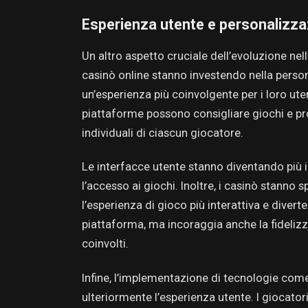
Esperienza utente e personalizza
Un altro aspetto cruciale dell’evoluzione nell’
casinò online stanno investendo nella person
un’esperienza più coinvolgente per i loro utent
piattaforme possono consigliare giochi e p
individuali di ciascun giocatore.
Le interfacce utente stanno diventando più in
l’accesso ai giochi. Inoltre, i casinò stann
l’esperienza di gioco più interattiva e diver
piattaforma, ma incoraggia anche la fidelizza
coinvolti.
Infine, l’implementazione di tecnologie come
ulteriormente l’esperienza utente. I giocato