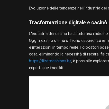
Evoluzione delle tendenze nell'industria dei 
Trasformazione digitale e casinò 
L’industria dei casinò ha subito una radicale
Oggi, i casinò online offrono esperienze imm
e interazioni in tempo reale. I giocatori p
casa, eliminando la necessità di recarsi fisi
https://lizarocasinos.it/
, è possibile esplorar
esperti che i neofiti.