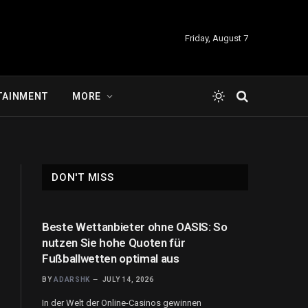
Friday, August 7
TAINMENT
MORE
DON'T MISS
Beste Wettanbieter ohne OASIS: So
nutzen Sie hohe Quoten für
Fußballwetten optimal aus
BY
ADARSHK
JULY 14, 2026
In der Welt der Online-Casinos gewinnen