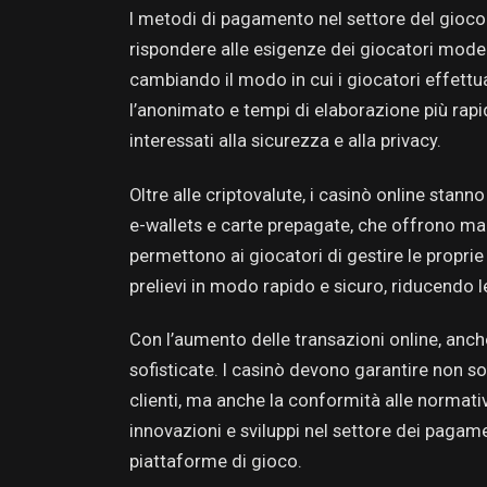
I metodi di pagamento nel settore del gioc
rispondere alle esigenze dei giocatori moder
cambiando il modo in cui i giocatori effett
l’anonimato e tempi di elaborazione più rapi
interessati alla sicurezza e alla privacy.
Oltre alle criptovalute, i casinò online sta
e-wallets e carte prepagate, che offrono m
permettono ai giocatori di gestire le proprie
prelievi in modo rapido e sicuro, riducendo le
Con l’aumento delle transazioni online, anc
sofisticate. I casinò devono garantire non sol
clienti, ma anche la conformità alle normativ
innovazioni e sviluppi nel settore dei pagamen
piattaforme di gioco.