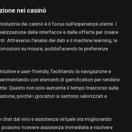
zione nei casinò
industria dei casinò è il focus sull’esperienza utente. I
alizzazione delle interfacce e delle offerte per creare
i. Attraverso l’analisi dei dati e il machine learning, le
romozioni su misura, soddisfacendo le preferenze
tuitive e user-friendly, facilitando la navigazione e
o sperimentando con elementi di gamification per rendere
tente. Questo non solo aumenta il tempo trascorso sulla
zione, poiché i giocatori si sentono valorizzati e
 chat dal vivo e assistenza virtuale sta migliorando
ri possono ricevere assistenza immediata e risolvere