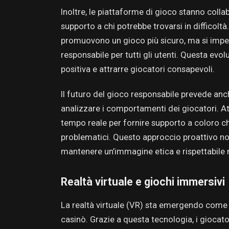
Inoltre, le piattaforme di gioco stanno coll
supporto a chi potrebbe trovarsi in difficoltà
promuovono un gioco più sicuro, ma si impe
responsabile per tutti gli utenti. Questa ev
positiva e attrarre giocatori consapevoli.
Il futuro del gioco responsabile prevede anc
analizzare i comportamenti dei giocatori. Attr
tempo reale per fornire supporto a coloro
problematici. Questo approccio proattivo non
mantenere un’immagine etica e rispettabile n
Realtà virtuale e giochi immersivi
La realtà virtuale (VR) sta emergendo come u
casinò. Grazie a questa tecnologia, i giocat