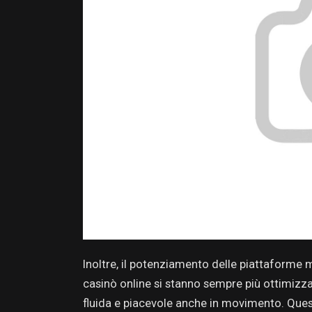
Inoltre, il potenziamento delle piattaforme m
casinò online si stanno sempre più ottimizza
fluida e piacevole anche in movimento. Quest