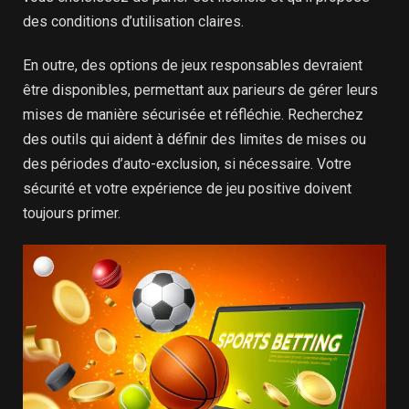
des conditions d’utilisation claires.
En outre, des options de jeux responsables devraient
être disponibles, permettant aux parieurs de gérer leurs
mises de manière sécurisée et réfléchie. Recherchez
des outils qui aident à définir des limites de mises ou
des périodes d’auto-exclusion, si nécessaire. Votre
sécurité et votre expérience de jeu positive doivent
toujours primer.