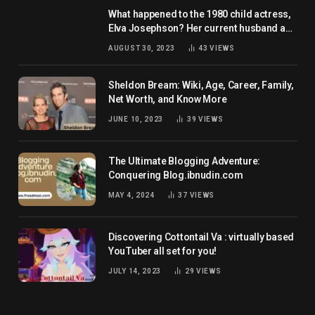
What happened to the 1980 child actress,
Elva Josephson? Her current husband and
net worth
AUGUST 30, 2023
43
VIEWS
Sheldon Bream: Wiki, Age, Career, Family,
Net Worth, and Know More
JUNE 10, 2023
39
VIEWS
The Ultimate Blogging Adventure:
Conquering Blog.ibnudin.com
MAY 4, 2024
37
VIEWS
Discovering Cottontail Va : virtually based
YouTuber all set for you!
JULY 14, 2023
29
VIEWS