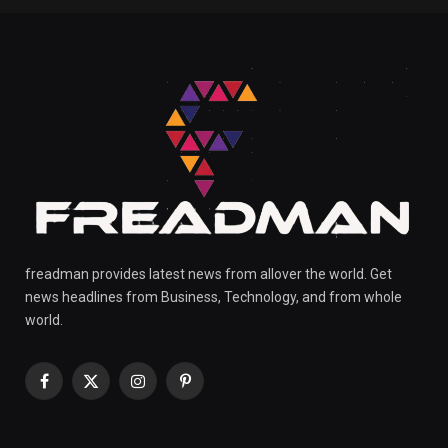
freadman provides latest news from allover the world. Get
news headlines from Business, Technology, and from whole
world.
Facebook
X
Instagram
Pinterest
(Twitter)