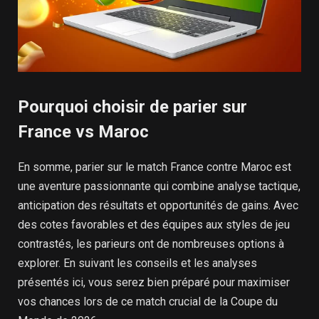
Pourquoi choisir de parier sur
France vs Maroc
En somme, parier sur le match France contre Maroc est
une aventure passionnante qui combine analyse tactique,
anticipation des résultats et opportunités de gains. Avec
des cotes favorables et des équipes aux styles de jeu
contrastés, les parieurs ont de nombreuses options à
explorer. En suivant les conseils et les analyses
présentés ici, vous serez bien préparé pour maximiser
vos chances lors de ce match crucial de la Coupe du