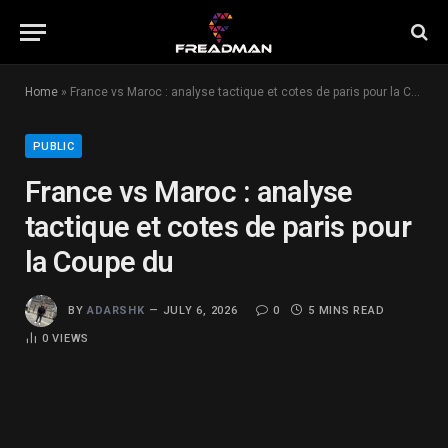
Home
»
France vs Maroc : analyse tactique et cotes de paris pour la Coupe du
PUBLIC
France vs Maroc : analyse
tactique et cotes de paris pour
la Coupe du
BY
ADARSHK
JULY 6, 2026
0
5 MINS READ
0
VIEWS