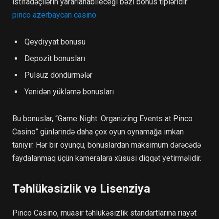
istifadəçilərin yararlanabileceği bəzi bonus tipləridir:
pinco azerbaycan casino
Qeydiyyat bonusu
Depozit bonusları
Pulsuz döndürmələr
Yenidən yükləmə bonusları
Bu bonuslar, “Game Night: Organizing Events at Pinco
Casino” günlərində daha çox oyun oynamağa imkan
tanıyır. Hər bir oyunçu, bonuslardan maksimum dərəcədə
faydalanmaq üçün kameralara xüsusi diqqət yetirməlidir.
Təhlükəsizlik və Lisenziya
Pinco Casino, müasir təhlükəsizlik standartlarına riayət