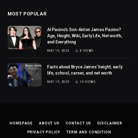
MOST POPULAR
Al Pacino’s Son-Anton James Pacino?
Age, Height, Wiki, Early Life, Net worth,
and Everything
MAY 19, 2023
8
VIEWS
Facts about Bryce James’ height, early
life, school, career, and net worth
MAY 19, 2023
10
VIEWS
HOMEPAGE
ABOUT US
CONTACT US
DISCLAIMER
PRIVACY POLICY
TERM AND CONDITION