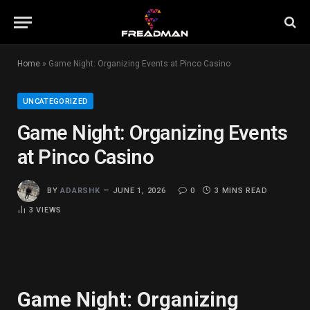
Home
»
Game Night: Organizing Events at Pinco Casino
UNCATEGORIZED
Game Night: Organizing Events
at Pinco Casino
BY
ADARSHK
JUNE 1, 2026
0
3 MINS READ
3
VIEWS
Game Night: Organizing