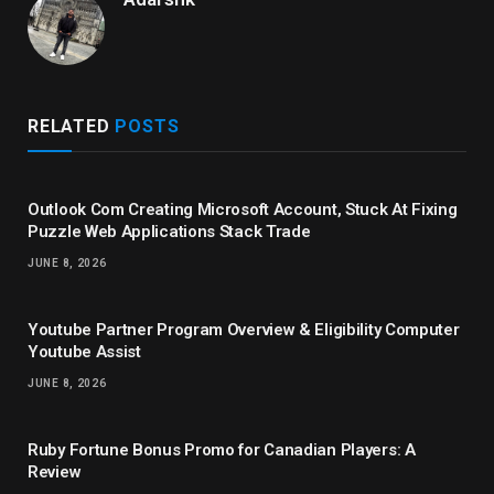
RELATED
POSTS
Outlook Com Creating Microsoft Account, Stuck At Fixing
Puzzle Web Applications Stack Trade
JUNE 8, 2026
Youtube Partner Program Overview & Eligibility Computer
Youtube Assist
JUNE 8, 2026
Ruby Fortune Bonus Promo for Canadian Players: A
Review