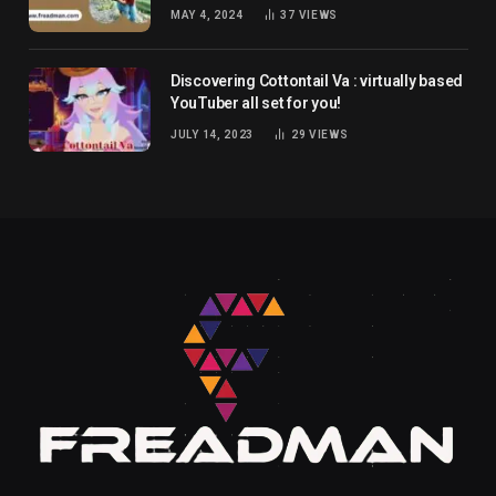
MAY 4, 2024
37
VIEWS
Discovering Cottontail Va : virtually based
YouTuber all set for you!
JULY 14, 2023
29
VIEWS