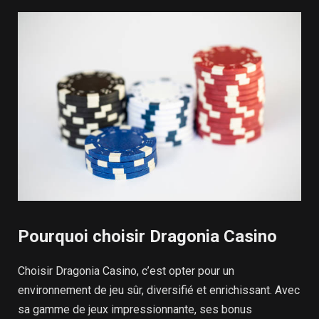
Pourquoi choisir Dragonia Casino
Choisir Dragonia Casino, c’est opter pour un
environnement de jeu sûr, diversifié et enrichissant. Avec
sa gamme de jeux impressionnante, ses bonus