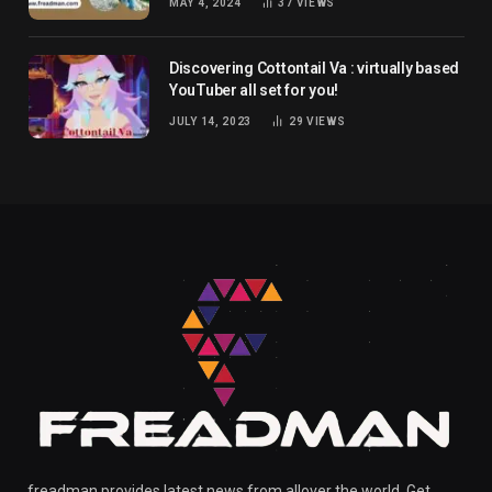
MAY 4, 2024
37
VIEWS
Discovering Cottontail Va : virtually based
YouTuber all set for you!
JULY 14, 2023
29
VIEWS
freadman provides latest news from allover the world. Get