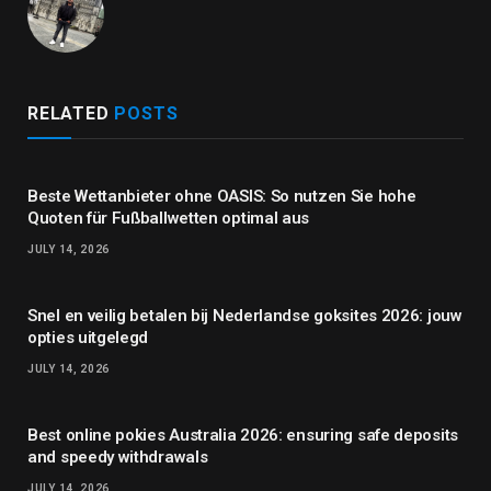
RELATED
POSTS
Beste Wettanbieter ohne OASIS: So nutzen Sie hohe
Quoten für Fußballwetten optimal aus
JULY 14, 2026
Snel en veilig betalen bij Nederlandse goksites 2026: jouw
opties uitgelegd
JULY 14, 2026
Best online pokies Australia 2026: ensuring safe deposits
and speedy withdrawals
JULY 14, 2026