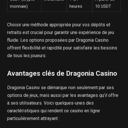
monnaie)
heures
10 USDT
Choisir une méthode appropriée pour vos dépôts et
retraits est crucial pour garantir une expérience de jeu
fluide. Les options proposées par Dragonia Casino
offrent flexibilité et rapidité pour satisfaire les besoins
de tous les joueurs.
Avantages clés de Dragonia Casino
Dragonia Casino se démarque non seulement par ses
options de jeux, mais aussi par les avantages qu’il offre
à ses utilisateurs. Voici quelques-unes des
caractéristiques qui rendent ce casino en ligne
particulièrement attrayant :