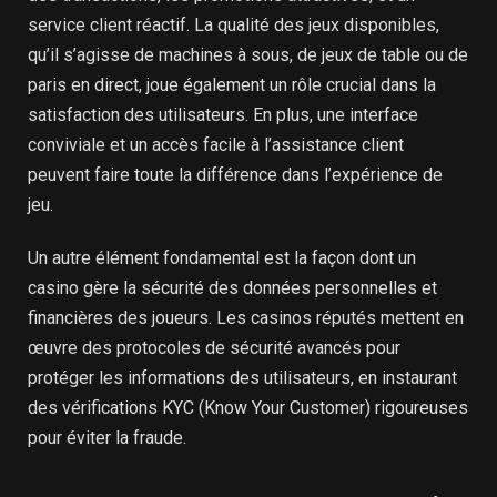
service client réactif. La qualité des jeux disponibles,
qu’il s’agisse de machines à sous, de jeux de table ou de
paris en direct, joue également un rôle crucial dans la
satisfaction des utilisateurs. En plus, une interface
conviviale et un accès facile à l’assistance client
peuvent faire toute la différence dans l’expérience de
jeu.
Un autre élément fondamental est la façon dont un
casino gère la sécurité des données personnelles et
financières des joueurs. Les casinos réputés mettent en
œuvre des protocoles de sécurité avancés pour
protéger les informations des utilisateurs, en instaurant
des vérifications KYC (Know Your Customer) rigoureuses
pour éviter la fraude.