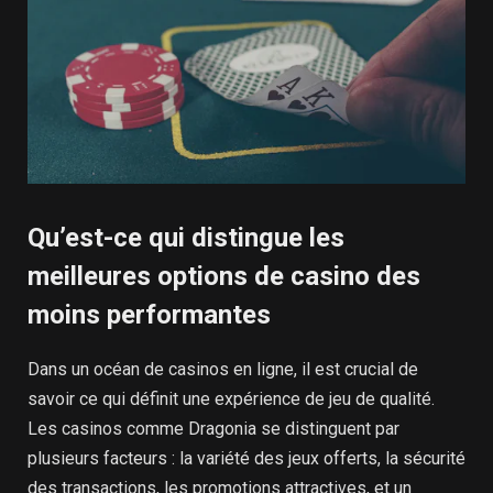
Qu’est-ce qui distingue les
meilleures options de casino des
moins performantes
Dans un océan de casinos en ligne, il est crucial de
savoir ce qui définit une expérience de jeu de qualité.
Les casinos comme Dragonia se distinguent par
plusieurs facteurs : la variété des jeux offerts, la sécurité
des transactions, les promotions attractives, et un