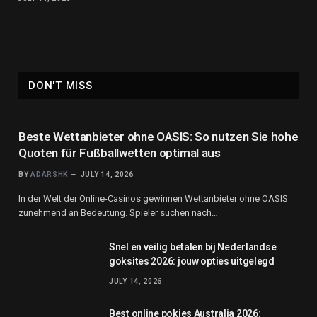
DON'T MISS
Beste Wettanbieter ohne OASIS: So nutzen Sie hohe
Quoten für Fußballwetten optimal aus
BY
ADARSHK
JULY 14, 2026
In der Welt der Online-Casinos gewinnen Wettanbieter ohne OASIS
zunehmend an Bedeutung. Spieler suchen nach…
Snel en veilig betalen bij Nederlandse
goksites 2026: jouw opties uitgelegd
JULY 14, 2026
Best online pokies Australia 2026: