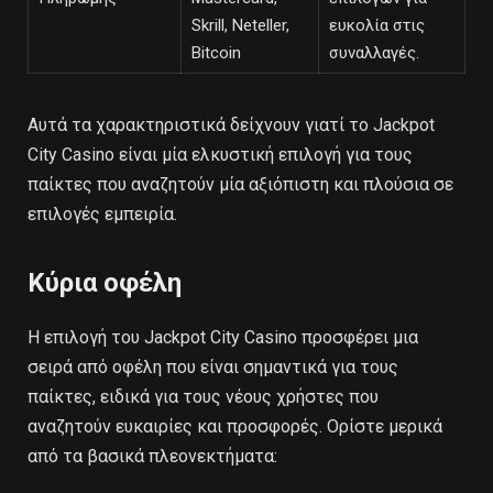
Skrill, Neteller,
ευκολία στις
Bitcoin
συναλλαγές.
Αυτά τα χαρακτηριστικά δείχνουν γιατί το Jackpot
City Casino είναι μία ελκυστική επιλογή για τους
παίκτες που αναζητούν μία αξιόπιστη και πλούσια σε
επιλογές εμπειρία.
Κύρια οφέλη
Η επιλογή του Jackpot City Casino προσφέρει μια
σειρά από οφέλη που είναι σημαντικά για τους
παίκτες, ειδικά για τους νέους χρήστες που
αναζητούν ευκαιρίες και προσφορές. Ορίστε μερικά
από τα βασικά πλεονεκτήματα: