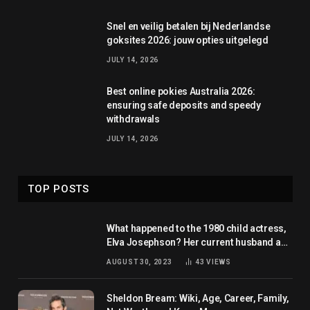
Snel en veilig betalen bij Nederlandse
goksites 2026: jouw opties uitgelegd
JULY 14, 2026
Best online pokies Australia 2026:
ensuring safe deposits and speedy
withdrawals
JULY 14, 2026
TOP POSTS
What happened to the 1980 child actress,
Elva Josephson? Her current husband and
net worth
AUGUST 30, 2023
43
VIEWS
Sheldon Bream: Wiki, Age, Career, Family,