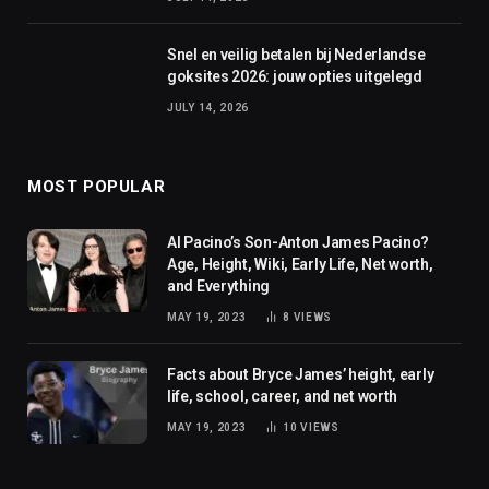
Snel en veilig betalen bij Nederlandse
goksites 2026: jouw opties uitgelegd
JULY 14, 2026
MOST POPULAR
Al Pacino’s Son-Anton James Pacino?
Age, Height, Wiki, Early Life, Net worth,
and Everything
MAY 19, 2023
8
VIEWS
Facts about Bryce James’ height, early
life, school, career, and net worth
MAY 19, 2023
10
VIEWS