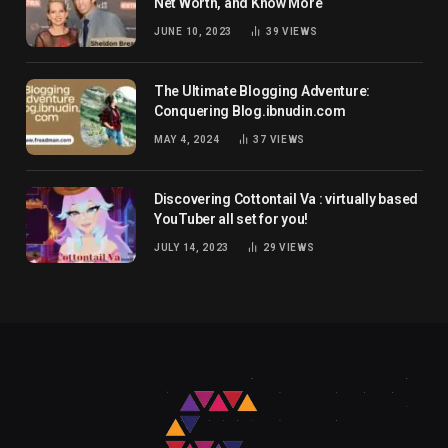
Net Worth, and Know More
JUNE 10, 2023
39
VIEWS
The Ultimate Blogging Adventure:
Conquering Blog.ibnudin.com
MAY 4, 2024
37
VIEWS
Discovering Cottontail Va : virtually based
YouTuber all set for you!
JULY 14, 2023
29
VIEWS