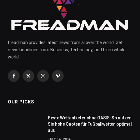
freadman provides latest news from allover the world. Get
news headlines from Business, Technology, and from whole
world.
Facebook
X
Instagram
Pinterest
(Twitter)
OUR PICKS
Beste Wettanbieter ohne OASIS: So nutzen
Sie hohe Quoten für Fußballwetten optimal
aus
JULY 14, 2026