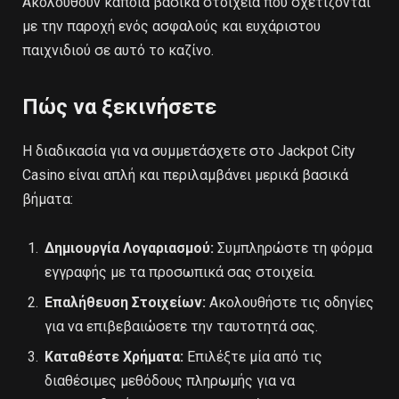
Ακολουθούν κάποια βασικά στοιχεία που σχετίζονται
με την παροχή ενός ασφαλούς και ευχάριστου
παιχνιδιού σε αυτό το καζίνο.
Πώς να ξεκινήσετε
Η διαδικασία για να συμμετάσχετε στο Jackpot City
Casino είναι απλή και περιλαμβάνει μερικά βασικά
βήματα:
Δημιουργία Λογαριασμού:
Συμπληρώστε τη φόρμα
εγγραφής με τα προσωπικά σας στοιχεία.
Επαλήθευση Στοιχείων:
Ακολουθήστε τις οδηγίες
για να επιβεβαιώσετε την ταυτοτητά σας.
Καταθέστε Χρήματα:
Επιλέξτε μία από τις
διαθέσιμες μεθόδους πληρωμής για να