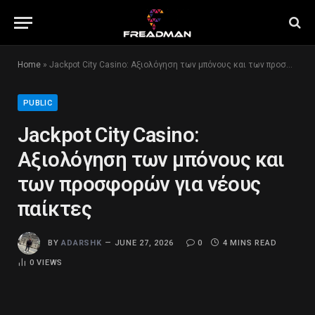
Home
»
Jackpot City Casino: Αξιολόγηση των μπόνους και των προσφορών για νέους παίκτες
PUBLIC
Jackpot City Casino:
Αξιολόγηση των μπόνους και
των προσφορών για νέους
παίκτες
BY
ADARSHK
JUNE 27, 2026
0
4 MINS READ
0
VIEWS