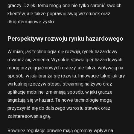
graczy. Dzięki temu mogą one nie tylko chronić swoich
klientów, ale także poprawić swój wizerunek oraz
długoterminowe zyski.
Perspektywy rozwoju rynku hazardowego
W miarę jak technologia się rozwija, rynek hazardowy
również się zmienia. Wysokie stawki gier hazardowych
mogą przyciągać nowych graczy, ale także wpływają na
sposób, w jaki branża się rozwija. Innowacje takie jak gry
wirtualnej rzeczywistości, streaming na żywo oraz
aplikacje mobilne, zmieniają sposób, w jaki gracze
angażują się w hazard. Te nowe technologie mogą
przyczynić się do dalszego wzrostu stawek oraz
zainteresowania grą.
Również regulacje prawne mają ogromny wpływ na