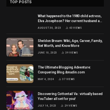
TOP POSTS
What happened to the 1980 child actress,
Elva Josephson? Her current husband and
net worth
AUGUST 30, 2023
43
VIEWS
Sheldon Bream: Wiki, Age, Career, Family,
Net Worth, and Know More
JUNE 10, 2023
39
VIEWS
The Ultimate Blogging Adventure:
Conquering Blog.ibnudin.com
MAY 4, 2024
37
VIEWS
Discovering Cottontail Va : virtually based
YouTuber all set for you!
JULY 14, 2023
29
VIEWS