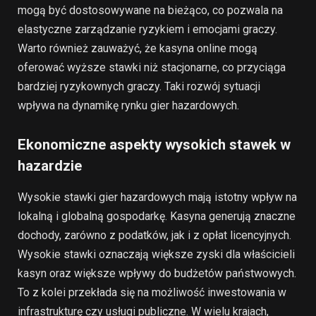
mogą być dostosowywane na bieżąco, co pozwala na
elastyczne zarządzanie ryzykiem i emocjami graczy.
Warto również zauważyć, że kasyna online mogą
oferować wyższe stawki niż stacjonarne, co przyciąga
bardziej ryzykownych graczy. Taki rozwój sytuacji
wpływa na dynamikę rynku gier hazardowych.
Ekonomiczne aspekty wysokich stawek w
hazardzie
Wysokie stawki gier hazardowych mają istotny wpływ na
lokalną i globalną gospodarkę. Kasyna generują znaczne
dochody, zarówno z podatków, jak i z opłat licencyjnych.
Wysokie stawki oznaczają większe zyski dla właścicieli
kasyn oraz większe wpływy do budżetów państwowych.
To z kolei przekłada się na możliwość inwestowania w
infrastrukturę czy usługi publiczne. W wielu krajach,