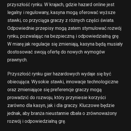
przyszłość rynku. W krajach, gdzie hazard online jest
legalny i regulowany, kasyna mogą oferować wyższe
stawki, co przyciąga graczy z różnych części świata.
Odpowiednie przepisy mogą zatem stymulować rozwój
rynku, pozwalając na bezpieczną i odpowiedzialną grę.
W miarę jak regulacje się zmieniają, kasyna będą musiały
dostosować swoją ofertę do nowych wymogów
prawnych.
Przyszłość rynku gier hazardowych wydaje się być
obiecująca. Wysokie stawki, innowacje technologiczne
oraz zmieniające się preferencje graczy mogą
prowadzić do rozwoju, który przyniesie korzyści
zarówno dla kasyn, jak i dla graczy. Kluczowe będzie
jednak, aby branża nieustannie dbała o zrównoważony
rozwój i odpowiedzialną grę.