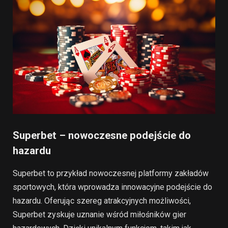
Superbet – nowoczesne podejście do
hazardu
Superbet to przykład nowoczesnej platformy zakładów
sportowych, która wprowadza innowacyjne podejście do
hazardu. Oferując szereg atrakcyjnych możliwości,
Superbet zyskuje uznanie wśród miłośników gier