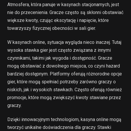
Atmosfera, która panuje w kasynach stacjonarnych, jest
nie do przecenienia. Gracze często są skłonni obstawiać
większe kwoty, czując ekscytację i napięcie, które
towarzyszy fizycznej obecności w sali gier.
W kasynach online, sytuacja wygląda nieco inaczej. Tutaj
wysoka stawka gier jest często związana z innymi
czynnikami, takimi jak wygoda i dostępność. Gracze
mogą obstawiać z dowolnego miejsca, co czyni hazard
bardziej dostępnym. Platformy oferują różnorodne opcje
gier, które mogą spełniać potrzeby zarówno graczy o
niskich, jak i wysokich stawkach. Często oferują również
promocje, które mogą zwiększyć kwoty stawiane przez
graczy.
Dzięki innowacyjnym technologiom, kasyna online mogą
tworzyć unikalne doświadczenia dla graczy. Stawki