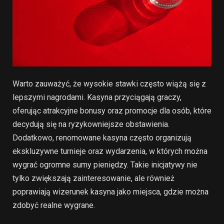
Warto zauważyć, że wysokie stawki często wiążą się z
lepszymi nagrodami. Kasyna przyciągają graczy,
oferując atrakcyjne bonusy oraz promocje dla osób, które
decydują się na ryzykowniejsze obstawienia.
Dodatkowo, renomowane kasyna często organizują
ekskluzywne turnieje oraz wydarzenia, w których można
wygrać ogromne sumy pieniędzy. Takie inicjatywy nie
tylko zwiększają zainteresowanie, ale również
poprawiają wizerunek kasyna jako miejsca, gdzie można
zdobyć realne wygrane.