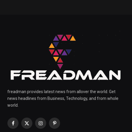
freadman provides latest news from allover the world. Get
news headlines from Business, Technology, and from whole
world.
Facebook
X
Instagram
Pinterest
(Twitter)