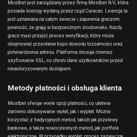
Mostbet jest zarządzany przez firmę Mostbet N.V., która
posiada licencję wydaną przez rząd Curacao. Licencja ta
jest uznawana na całym świecie i zapewnia graczom
pewność, że grają w bezpiecznym środowisku. Każdy
gracz musi przejść proces weryfikacji, który może
obejmować przesłanie kopii dowodu tożsamości oraz
potwierdzenia adresu. Platforma stosuje również
szyfrowanie SSL, co chroni dane użytkowników przed
nieautoryzowanym dostępem.
Metody płatności i obsługa klienta
Mostbet oferuje wiele opcji płatności, co ułatwia
zarówno dokonywanie wpłat, jak i wypłat. Można
korzystać z tradycyjnych metod, takich jak przelewy
bankowe, a także nowoczesnych metod, jak portfele
elektroniczne. W przypadku wypłat, proces zazwyczaj