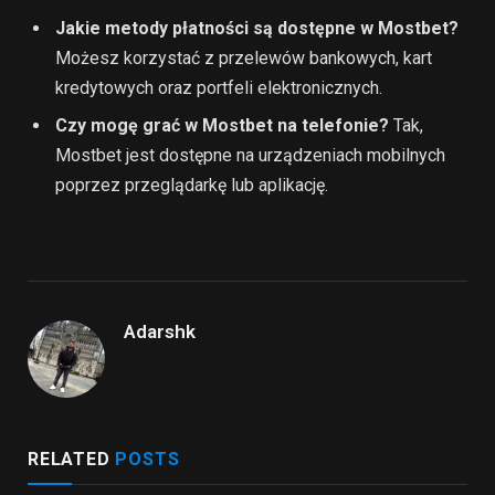
Jakie metody płatności są dostępne w Mostbet?
Możesz korzystać z przelewów bankowych, kart
kredytowych oraz portfeli elektronicznych.
Czy mogę grać w Mostbet na telefonie?
Tak,
Mostbet jest dostępne na urządzeniach mobilnych
poprzez przeglądarkę lub aplikację.
Adarshk
RELATED
POSTS