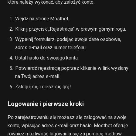
które należy wykonać, aby założyć konto:
Wejdź na stronę Mostbet.
Kliknij przycisk „Rejestracja” w prawym górnym rogu.
Wypełnij formularz, podając swoje dane osobowe,
adres e-mail oraz numer telefonu.
Ustal hasło do swojego konta.
Potwierdź rejestrację poprzez klikanie w link wysłany
na Twój adres e-mail.
Zaloguj się i ciesz się grą!
Logowanie i pierwsze kroki
Po zarejestrowaniu się możesz się zalogować na swoje
konto, wpisując adres e-mail oraz hasło. Mostbet oferuje
również możliwość logowania się za pomocą mediów