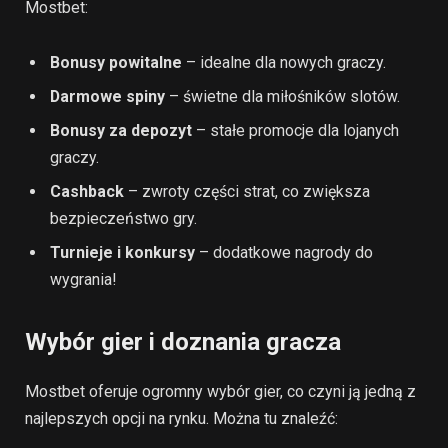
Mostbet:
Bonusy powitalne
– idealne dla nowych graczy.
Darmowe spiny
– świetne dla miłośników slotów.
Bonusy za depozyt
– stałe promocje dla lojanych
graczy.
Cashback
– zwroty części strat, co zwiększa
bezpieczeństwo gry.
Turnieje i konkursy
– dodatkowe nagrody do
wygrania!
Wybór gier i doznania gracza
Mostbet oferuje ogromny wybór gier, co czyni ją jedną z
najlepszych opcji na rynku. Można tu znaleźć: