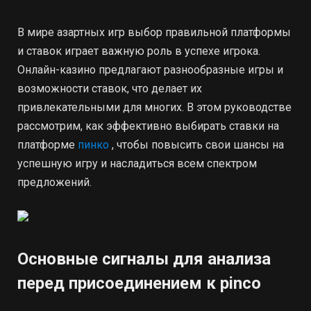
В мире азартных игр выбор правильной платформы
и ставок играет важную роль в успехе игрока.
Онлайн-казино предлагают разнообразные игры и
возможности ставок, что делает их
привлекательными для многих. В этом руководстве
рассмотрим, как эффективно выбирать ставки на
платформе
пинко
, чтобы повысить свои шансы на
успешную игру и насладиться всем спектром
предложений.
Основные сигналы для анализа
перед присоединением к pinco