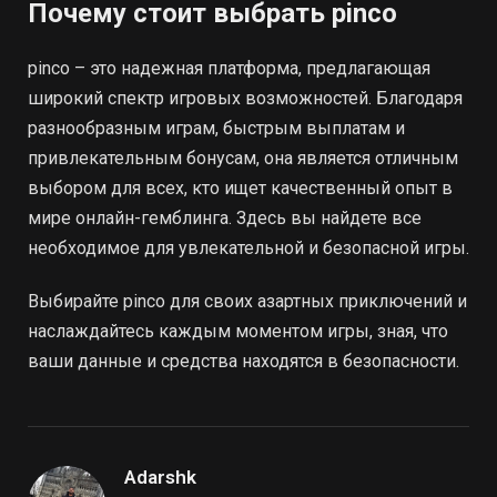
Почему стоит выбрать pinco
pinco – это надежная платформа, предлагающая
широкий спектр игровых возможностей. Благодаря
разнообразным играм, быстрым выплатам и
привлекательным бонусам, она является отличным
выбором для всех, кто ищет качественный опыт в
мире онлайн-гемблинга. Здесь вы найдете все
необходимое для увлекательной и безопасной игры.
Выбирайте pinco для своих азартных приключений и
наслаждайтесь каждым моментом игры, зная, что
ваши данные и средства находятся в безопасности.
Adarshk