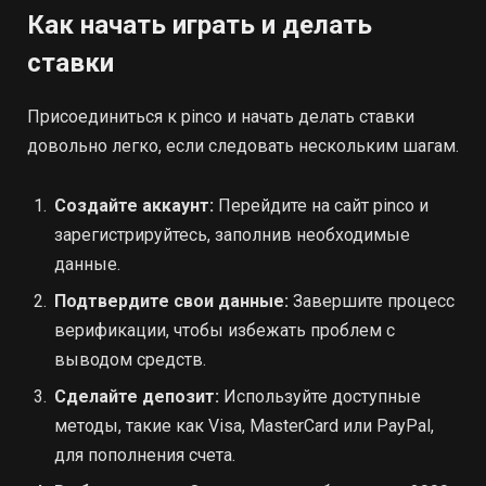
Как начать играть и делать
ставки
Присоединиться к pinco и начать делать ставки
довольно легко, если следовать нескольким шагам.
Создайте аккаунт:
Перейдите на сайт pinco и
зарегистрируйтесь, заполнив необходимые
данные.
Подтвердите свои данные:
Завершите процесс
верификации, чтобы избежать проблем с
выводом средств.
Сделайте депозит:
Используйте доступные
методы, такие как Visa, MasterCard или PayPal,
для пополнения счета.