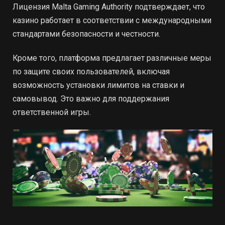
Лицензия Malta Gaming Authority подтверждает, что
казино работает в соответствии с международными
стандартами безопасности и честности.
Кроме того, платформа предлагает различные меры
по защите своих пользователей, включая
возможность установки лимитов на ставки и
самовывод. Это важно для поддержания
ответственной игры.