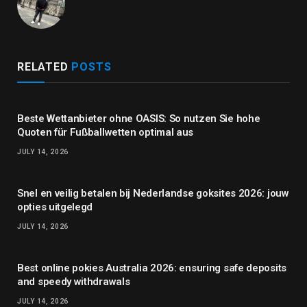
RELATED
POSTS
Beste Wettanbieter ohne OASIS: So nutzen Sie hohe
Quoten für Fußballwetten optimal aus
JULY 14, 2026
Snel en veilig betalen bij Nederlandse goksites 2026: jouw
opties uitgelegd
JULY 14, 2026
Best online pokies Australia 2026: ensuring safe deposits
and speedy withdrawals
JULY 14, 2026