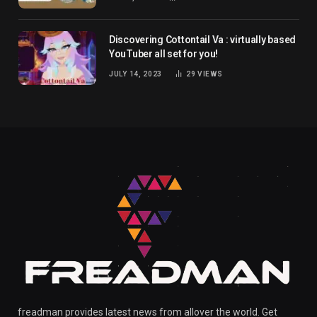
Discovering Cottontail Va : virtually based
YouTuber all set for you!
JULY 14, 2023
29
VIEWS
freadman provides latest news from allover the world. Get