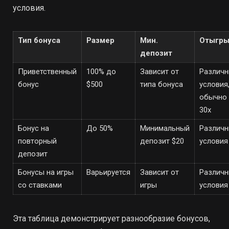
условия.
Тип бонуса
Размер
Мин.
Отыгр
депозит
Приветственный
100% до
Зависит от
Различ
бонус
$500
типа бонуса
условия
обычно
30x
Бонус на
До 50%
Минимальный
Различ
повторный
депозит $20
условия
депозит
Бонусы на игры
Варьируется
Зависит от
Различ
со ставками
игры
условия
Эта таблица демонстрирует разнообразие бонусов,