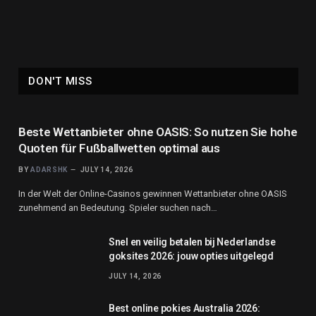
DON'T MISS
Beste Wettanbieter ohne OASIS: So nutzen Sie hohe
Quoten für Fußballwetten optimal aus
BY
ADARSHK
JULY 14, 2026
In der Welt der Online-Casinos gewinnen Wettanbieter ohne OASIS
zunehmend an Bedeutung. Spieler suchen nach…
Snel en veilig betalen bij Nederlandse
goksites 2026: jouw opties uitgelegd
JULY 14, 2026
Best online pokies Australia 2026: