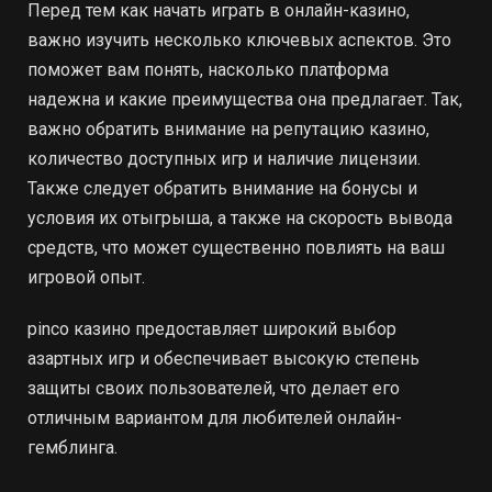
Перед тем как начать играть в онлайн-казино,
важно изучить несколько ключевых аспектов. Это
поможет вам понять, насколько платформа
надежна и какие преимущества она предлагает. Так,
важно обратить внимание на репутацию казино,
количество доступных игр и наличие лицензии.
Также следует обратить внимание на бонусы и
условия их отыгрыша, а также на скорость вывода
средств, что может существенно повлиять на ваш
игровой опыт.
pinco казино предоставляет широкий выбор
азартных игр и обеспечивает высокую степень
защиты своих пользователей, что делает его
отличным вариантом для любителей онлайн-
гемблинга.