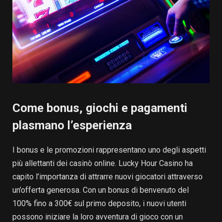
Come bonus, giochi e pagamenti
plasmano l’esperienza
I bonus e le promozioni rappresentano uno degli aspetti
più allettanti dei casinò online. Lucky Hour Casino ha
capito l’importanza di attrarre nuovi giocatori attraverso
un’offerta generosa. Con un bonus di benvenuto del
100% fino a 300€ sul primo deposito, i nuovi utenti
possono iniziare la loro avventura di gioco con un