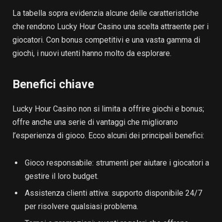
La tabella sopra evidenzia alcune delle caratteristiche
che rendono Lucky Hour Casino una scelta attraente per i
giocatori. Con bonus competitivi e una vasta gamma di
giochi, i nuovi utenti hanno molto da esplorare.
Benefici chiave
Lucky Hour Casino non si limita a offrire giochi e bonus;
offre anche una serie di vantaggi che migliorano
l’esperienza di gioco. Ecco alcuni dei principali benefici:
Gioco responsabile: strumenti per aiutare i giocatori a
gestire il loro budget.
Assistenza clienti attiva: supporto disponibile 24/7
per risolvere qualsiasi problema.