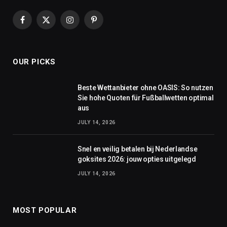
Facebook
X
Instagram
Pinterest
(Twitter)
OUR PICKS
Beste Wettanbieter ohne OASIS: So nutzen
Sie hohe Quoten für Fußballwetten optimal
aus
JULY 14, 2026
Snel en veilig betalen bij Nederlandse
goksites 2026: jouw opties uitgelegd
JULY 14, 2026
MOST POPULAR