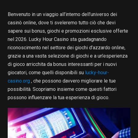
Benvenuto in un viaggio all’interno dell’universo dei
casinò online, dove ti sveleremo tutto ciò che devi
sapere sui bonus, giochi e promozioni esclusive offerte
nel 2026. Lucky Hour Casino sta guadagnando
riconoscimento nel settore dei giochi d’azzardo online,
grazie a una vasta selezione di giochi e a un’esperienza
di gioco arricchita da bonus interessanti per i nuovi
giocatori, come quelli disponibili su
lucky-hour-
casino.org
, che possono davvero migliorare le tue
possibilità. Scopriamo insieme come questi fattori
possono influenzare la tua esperienza di gioco.