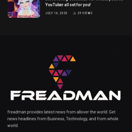
YouTuber all set for you!
JULY 14, 2023
29
VIEWS
freadman provides latest news from allover the world. Get
news headlines from Business, Technology, and from whole
world.