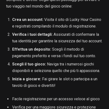
tuo viaggio nel mondo del gioco online:
Crea un account:
Visita il sito di Lucky Hour Casino
e registrati compilando il modulo di registrazione.
Verifica i tuoi dettagli:
Assicurati di confermare la
tua identità per garantire la sicurezza del tuo account.
Effettua un deposito:
Scegli il metodo di
pagamento preferito e versa i fondi sul tuo conto.
Scegli il tuo gioco:
Naviga tra i numerosi giochi
disponibili e seleziona quello che più ti appassiona.
Inizia a giocare:
Fai girare le slot o partecipa a un
tavolo di gioco e divertiti!
Facile registrazione per un accesso veloce al gioco
Verifica per una maggiore sicurezza e protezione