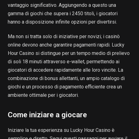
vantaggio significativo. Aggiungendo a questo una
gamma di giochi che supera i 2450 titoli, i giocatori
hanno a disposizione infinite opzioni per divertirsi.
Ma non si tratta solo di iniziative per novizi; i casinò
online devono anche garantire pagamenti rapidi. Lucky
Hour Casino si distingue per un tempo medio di prelievo
di soli 18 minuti attraverso e-wallet, permettendo ai
giocatori di accedere rapidamente alle loro vincite. La
combinazione di bonus allettanti, un ampio catalogo di
giochi e un processo di pagamento efficiente crea un
ambiente ottimale per i giocatori.
Come iniziare a giocare
Iniziare la tua esperienza su Lucky Hour Casino è
semplice e diretto. Segui questi passaggi per avviare il