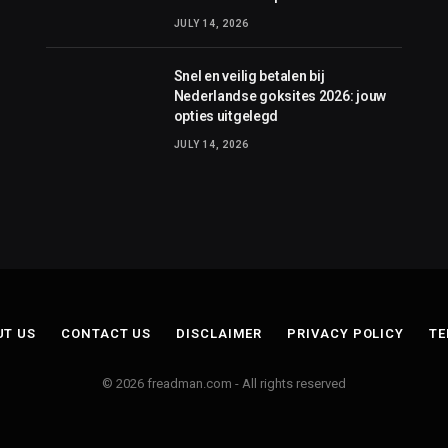
JULY 14, 2026
Snel en veilig betalen bij
Nederlandse goksites 2026: jouw
opties uitgelegd
JULY 14, 2026
UT US
CONTACT US
DISCLAIMER
PRIVACY POLICY
TE
© 2026 freadman.com - All rights reserved