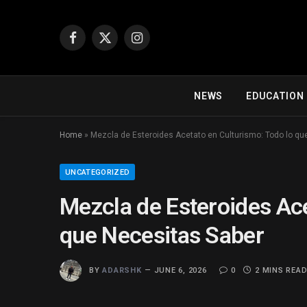
Facebook
X
Instagram
(Twitter)
NEWS
EDUCATION
Home
»
Mezcla de Esteroides Acetato en Culturismo: Todo lo qu
UNCATEGORIZED
Mezcla de Esteroides Ace
que Necesitas Saber
BY
ADARSHK
JUNE 6, 2026
0
2 MINS REA