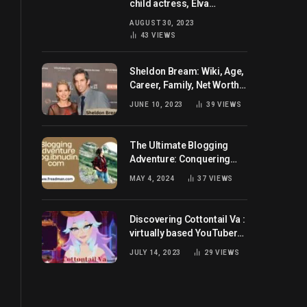
child actress, Elva
Josephson? Her current
AUGUST 30, 2023
husband and net worth
43
VIEWS
Sheldon Bream: Wiki, Age,
Career, Family, Net Worth,
and Know More
JUNE 10, 2023
39
VIEWS
The Ultimate Blogging
Adventure: Conquering
Blog.ibnudin.com
MAY 4, 2024
37
VIEWS
Discovering Cottontail Va :
virtually based YouTuber
all set for you!
JULY 14, 2023
29
VIEWS