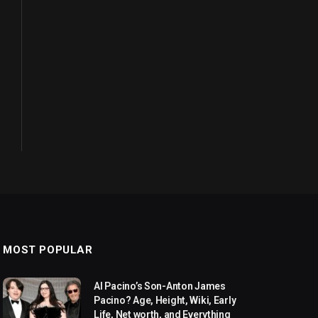
MOST POPULAR
Al Pacino’s Son-Anton James
Pacino? Age, Height, Wiki, Early
Life, Net worth, and Everything