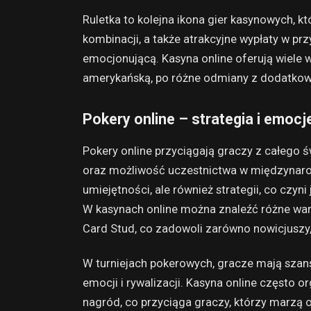
Ruletka to kolejna ikona gier kasynowych, 
kombinacji, a także atrakcyjne wypłaty w prz
emocjonującą. Kasyna online oferują wiele wer
amerykańską, po różne odmiany z dodatkowymi
Pokery online – strategia i emoc
Pokery online przyciągają graczy z całego 
oraz możliwość uczestnictwa w międzynarod
umiejętności, ale również strategii, co czyn
W kasynach online można znaleźć różne wari
Card Stud, co zadowoli zarówno nowicjuszy,
W turniejach pokerowych, gracze mają szans
emocji i rywalizacji. Kasyna online często o
nagród, co przyciąga graczy, którzy marzą 