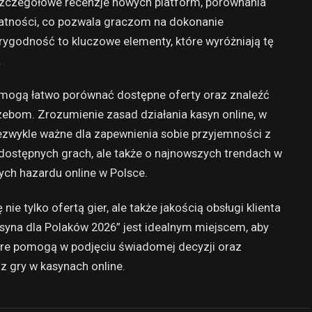
 szczegółowe recenzje nowych platform, porównania
atności, co pozwala graczom na dokonanie
ygodność to kluczowe elementy, które wyróżniają tę
.
 mogą łatwo porównać dostępne oferty oraz znaleźć
rzebom. Zrozumienie zasad działania kasyn online, w
niezwykle ważne dla zapewnienia sobie przyjemności z
o dostępnych grach, ale także o najnowszych trendach w
ych hazardu online w Polsce.
nie tylko ofertą gier, ale także jakością obsługi klienta
syna dla Polaków 2026” jest idealnym miejscem, aby
óre pomogą w podjęciu świadomej decyzji oraz
 gry w kasynach online.