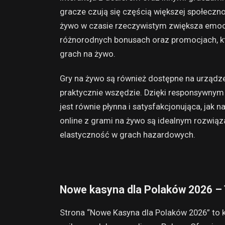
gracze czują się częścią większej społeczn
żywo w czasie rzeczywistym zwiększa emoc
różnorodnych bonusach oraz promocjach, kt
grach na żywo.
Gry na żywo są również dostępne na urządze
praktycznie wszędzie. Dzięki responsywnym 
jest równie płynna i satysfakcjonująca, jak 
online z grami na żywo są idealnym rozwiąz
elastyczność w grach hazardowych.
Nowe kasyna dla Polaków 2026 – 
Strona “Nowe Kasyna dla Polaków 2026” to