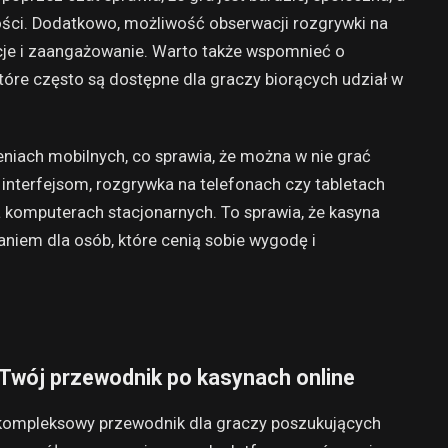
ości. Dodatkowo, możliwość obserwacji rozgrywki na
je i zaangażowanie. Warto także wspomnieć o
óre często są dostępne dla graczy biorących udział w
niach mobilnych, co sprawia, że można w nie grać
interfejsom, rozgrywka na telefonach czy tabletach
na komputerach stacjonarnych. To sprawia, że kasyna
aniem dla osób, które cenią sobie wygodę i
Twój przewodnik po kasynach online
 kompleksowy przewodnik dla graczy poszukujących