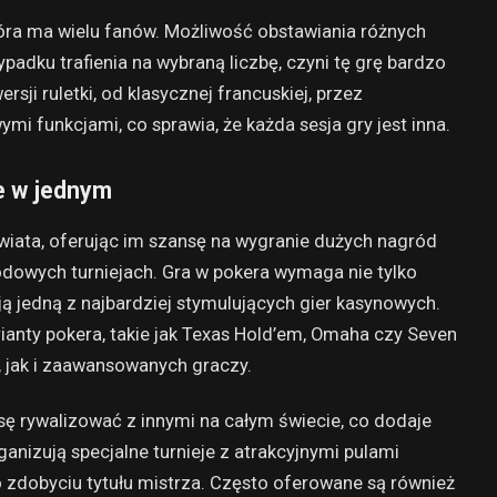
która ma wielu fanów. Możliwość obstawiania różnych
ypadku trafienia na wybraną liczbę, czyni tę grę bardzo
sji ruletki, od klasycznej francuskiej, przez
 funkcjami, co sprawia, że każda sesja gry jest inna.
je w jednym
świata, oferując im szansę na wygranie dużych nagród
owych turniejach. Gra w pokera wymaga nie tylko
i ją jedną z najbardziej stymulujących gier kasynowych.
anty pokera, takie jak Texas Hold’em, Omaha czy Seven
 jak i zaawansowanych graczy.
ę rywalizować z innymi na całym świecie, co dodaje
rganizują specjalne turnieje z atrakcyjnymi pulami
o zdobyciu tytułu mistrza. Często oferowane są również