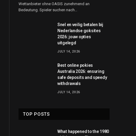
Wettanbieter ohne OASIS zunehmend an
Bedeutung. Spieler suchen nach…
Snel en veilig betalen bij
Nederlandse goksites
2026: jouw opties
uitgelegd
JULY 14, 2026
Best online pokies
Australia 2026: ensuring
safe deposits and speedy
withdrawals
JULY 14, 2026
TOP POSTS
What happened to the 1980