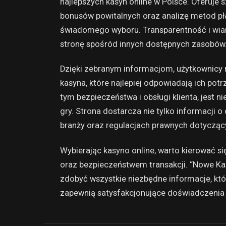
najlepszych kasyn online w Polsce. Oferuje
bonusów powitalnych oraz analizę metod pł
świadomego wyboru. Transparentność i wiar
stronę spośród innych dostępnych zasobów
Dzięki zebranym informacjom, użytkownicy
kasyna, które najlepiej odpowiadają ich pot
tym bezpieczeństwa i obsługi klienta, jest 
gry. Strona dostarcza nie tylko informacji 
branży oraz regulacjach prawnych dotycząc
Wybierając kasyno online, warto kierować się 
oraz bezpieczeństwem transakcji. “Nowe Ka
zdobyć wszystkie niezbędne informacje, kt
zapewnią satysfakcjonujące doświadczenia z