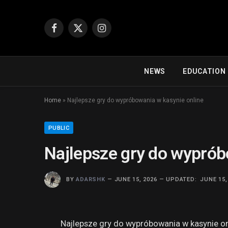
Facebook
X
Instagram
(Twitter)
NEWS
EDUCATION
Home
»
Najlepsze gry do wypróbowania w kasynie online
PUBLIC
Najlepsze gry do wyprób
BY
ADARSHK
JUNE 15, 2026
UPDATED:
JUNE 15,
Najlepsze gry do wypróbowania w kasynie on