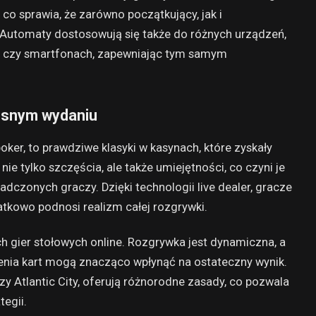
co sprawia, że zarówno początkujący, jak i
 Automaty dostosowują się także do różnych urządzeń,
ch czy smartfonach, zapewniając tym samym
esnym wydaniu
 poker, to prawdziwe klasyki w kasynach, które zyskały
nie tylko szczęścia, ale także umiejętności, co czyni je
adczonych graczy. Dzięki technologii live dealer, gracze
tkowo podnosi realizm całej rozgrywki.
ych gier stołowych online. Rozgrywka jest dynamiczna, a
zenia kart mogą znacząco wpłynąć na ostateczny wynik.
czy Atlantic City, oferują różnorodne zasady, co pozwala
egii.