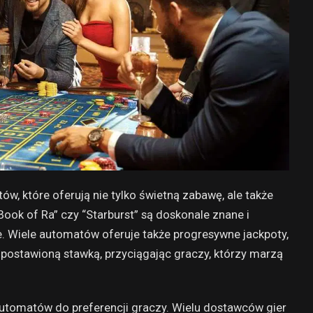
w, które oferują nie tylko świetną zabawę, ale także
Book of Ra” czy “Starburst” są doskonale znane i
. Wiele automatów oferuje także progresywne jackpoty,
postawioną stawką, przyciągając graczy, którzy marzą
utomatów do preferencji graczy. Wielu dostawców gier