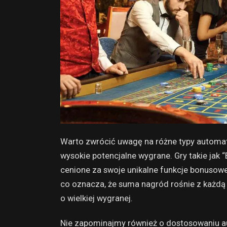
Warto zwrócić uwagę na różne typy automató
wysokie potencjalne wygrane. Gry takie jak “
cenione za swoje unikalne funkcje bonusowe
co oznacza, że suma nagród rośnie z każdą 
o wielkiej wygranej.
Nie zapominajmy również o dostosowaniu a