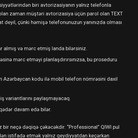
iyyətlərindən biri avtorizasiyanın yalnız telefonla
l olan zaman müştəri avtorizasiya üçün parol olan TEXT
at deyil, çünki həmişə telefonunuzun yanınızda olması
r almış və mərc etmiş landa bilərsiniz.
sinə mərc etməyi planlaşdırırsınızsa, bu proseduru
n Azərbaycan kodu ilə mobil telefon nömrəsini daxil
ş variantlarını paylaşmayacaq.
qədər davam edə bilər.
 bir neçə dəqiqə çəkəcəkdir. “Professional” QIWI pul
dən istifadə etmək yalnız qeydiyyatdan keçərkən