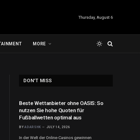
Thursday, August 6
TAINMENT
MORE
DON'T MISS
Beste Wettanbieter ohne OASIS: So
nutzen Sie hohe Quoten für
Fußballwetten optimal aus
BY
ADARSHK
JULY 14, 2026
In der Welt der Online-Casinos gewinnen