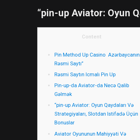
“pin-up Aviator: Oyun Q
Content
Pin Method Up Casino ️ Azərbaycanın
Rəsmi Saytı”
Rəsmi Saytın Icmalı Pin Up
Pin-up-da Aviator-da Necə Qalib
Gəlmək
“pin-up Aviator: Oyun Qaydaları Və
Strategiyaları, Slotdan Istifadə Üçün
Bonuslar
Aviator Oyununun Mahiyyəti Və