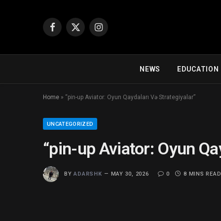
Facebook
X
Instagram
(Twitter)
NEWS
EDUCATION
Home
»
“pin-up Aviator: Oyun Qaydaları Və Strategiyalar”
UNCATEGORIZED
“pin-up Aviator: Oyun Qay
BY
ADARSHK
MAY 30, 2026
0
8 MINS REA