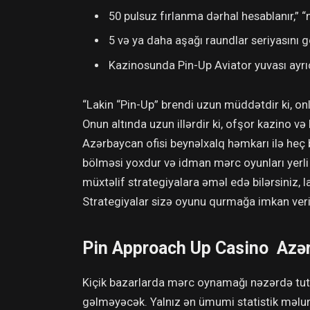
50 pulsuz fırlanma dərhal hesablanır,” 
5 və ya daha aşağı raundlar seriyasını 
Kazinosunda Pin-Up Aviator yuvası ayrıc
“Lakin “Pin-Up” brendi uzun müddətdir ki, o
Onun altında uzun illərdir ki, ofşor kazino v
Azərbaycan ofisi beynəlxalq həmkarı ilə heç b
bölməsi yoxdur və idman mərc oyunları yerli 
müxtəlif strategiyalara əməl edə bilərsiniz
Strategiyalar sizə oyunu qurmağa imkan ver
Pin Approach Up Casino ️ Azə
Kiçik bazarlarda mərc oynamağı nəzərdə tutan
gəlməyəcək. Yalnız ən ümumi statistik məluma