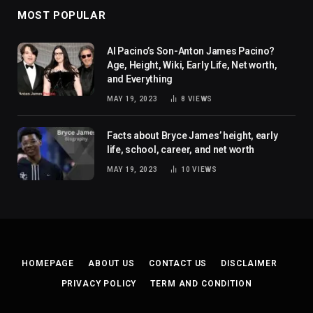
MOST POPULAR
Al Pacino’s Son-Anton James Pacino?
Age, Height, Wiki, Early Life, Net worth,
and Everything
MAY 19, 2023
8
VIEWS
Facts about Bryce James’ height, early
life, school, career, and net worth
MAY 19, 2023
10
VIEWS
HOMEPAGE
ABOUT US
CONTACT US
DISCLAIMER
PRIVACY POLICY
TERM AND CONDITION