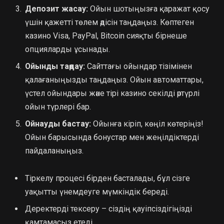
Депозит жасау:
Ойын шотыңызға қаражат қосу
үшін қажетті төлем әдісін таңдаңыз. Көптеген
казино Visa, PayPal, Bitcoin сияқты бірнеше
опцияларды ұсынады.
Ойынды таңдау:
Сайттағы ойындар тізімінен
қалағаныңызды таңдаңыз. Ойын автоматтары,
үстел ойындары және тірі казино секілді әртүрлі
ойын түрлері бар.
Ойнауды бастау:
Ойынға кіріп, көңіл көтеріңіз!
Ойын барысында бонустар мен жеңілдіктерді
пайдаланыңыз.
Тіркелу процесі бірден басталады, бұл сізге
уақытты үнемдеуге мүмкіндік береді.
Деректерді тексеру – сіздің қауіпсіздігіңізді
қамтамасыз етеді.