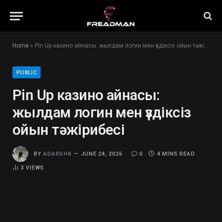
Home
»
Pin Up казино айнасы: жылдам логин мен үздіксіз ойын тәжірибесі
PUBLIC
Pin Up казино айнасы:
жылдам логин мен үздіксіз
ойын тәжірибесі
BY
ADARSHK
JUNE 24, 2026
0
4 MINS READ
3
VIEWS