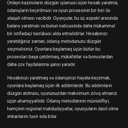
Onlayn kazinoların düzgün işləməsi üçün hesab yaratma,
ödənişlərin keçirilməsi və oyun prosesinin bir-biri ilə
əlaqəli olması vacibdir. Oyunçular, bu üç aspekt arasında
balans yaratmalı və bunun nəticəsində daha mükəmməl
bir istifadəçi təcrübəsi əldə etməlidirlər. Hesabınızı
yaratdığınız zaman, ödəniş metodunuzu düzgün
seçməlisiniz. Oyunlara başlamaq üçün bütün bu
prosesləri başa çatdırmaq, mükafatlar və bonuslardan
daha çox faydalanma şansı yaradır.
Hesabınızı yaratmaq və ödənişinizi həyata keçirmək,
oyunlara başlamaq üçün ilk addımlardır. Bu addımların
düzgün atılması, oyununuzdan maksimum zövq almanız
üçün əhəmiyyətlidir. Ödəniş metodlarının müxtəlifliyi,
həmçinin regional məhdudiyyətlər, oyunçuların daxil olma
imkanlarını təsir edə bilər.