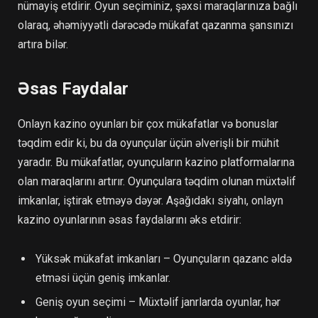
nümayiş etdirir. Oyun seçiminiz, şəxsi maraqlarınıza bağlı
olaraq, əhəmiyyətli dərəcədə mükafat qazanma şansınızı
artıra bilər.
Əsas Faydalar
Onlayn kazino oyunları bir çox mükafatlar və bonuslar
təqdim edir ki, bu da oyunçular üçün əlverişli bir mühit
yaradır. Bu mükafatlar, oyunçuların kazino platformalarına
olan maraqlarını artırır. Oyunçulara təqdim olunan müxtəlif
imkanlar, iştirak etməyə dəyər. Aşağıdakı siyahı, onlayn
kazino oyunlarının əsas faydalarını əks etdirir:
Yüksək mükafat imkanları – Oyunçuların qazanc əldə
etməsi üçün geniş imkanlar.
Geniş oyun seçimi – Müxtəlif janrlarda oyunlar, hər