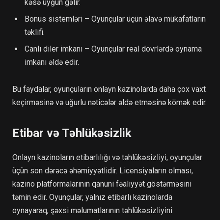
kəsə uyğun gəlir.
Bonus sistemləri – Oyunçular üçün əlavə mükafatların
təklifi.
Canlı diler imkanı – Oyunçular real dövrlərdə oynama
imkanı əldə edir.
Bu faydalar, oyunçuların onlayn kazinolarda daha çox vaxt
keçirməsinə və uğurlu nəticələr əldə etməsinə kömək edir.
Etibar və Təhlükəsizlik
Onlayn kazinoların etibarlılığı və təhlükəsizliyi, oyunçular
üçün son dərəcə əhəmiyyətlidir. Licensiyaların olması,
kazino platformalarının qanuni fəaliyyət göstərməsini
təmin edir. Oyunçular, yalnız etibarlı kazinolarda
oynayaraq, şəxsi məlumatlarının təhlükəsizliyini