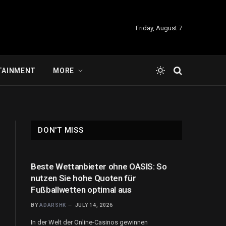
Friday, August 7
TAINMENT
MORE
DON'T MISS
Beste Wettanbieter ohne OASIS: So
nutzen Sie hohe Quoten für
Fußballwetten optimal aus
BY
ADARSHK
JULY 14, 2026
In der Welt der Online-Casinos gewinnen