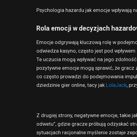
Psychologia hazardu jak emocje wpływają n
Rola emocji w decyzjach hazard
Emocje odgrywają kluczową rolę w podejmo
odwiedza kasyno, często jest pod wpływem si
Te uczucia mogą wpływać na jego zdolność 
pozytywne emocje mogą sprawić, że gracz za
co często prowadzi do podejmowania impuls
dziedzinie gier online, tacy jak
LolaJack
, pr
Z drugiej strony, negatywne emocje, takie j
odwetu”, gdzie gracze próbują odzyskać str
sytuacjach racjonalne myślenie zostaje zepc