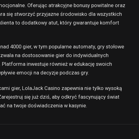
mocjonalne. Oferując atrakcyjne bonusy powitalne oraz
ra się stworzyć przyjazne środowisko dla wszystkich
ienta to dodatkowy atut, który gwarantuje komfort
ad 4000 gier, w tym popularne automaty, gry stołowe
zwala na dostosowanie gier do indywidualnych
y. Platforma inwestuje również w edukację swoich
ływie emocji na decyzje podczas gry.
mi gier, LolaJack Casino zapewnia nie tylko wysoką
arejestruj się już dziś, aby odkryć fascynujący świat
wać na twoje doświadczenia w kasynie.