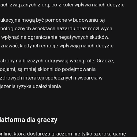
jach związanych z grą, co z kolei wpływa na ich decyzje.
edukacyjne mogą być pomocne w budowaniu tej
hologicznych aspektach hazardu oraz możliwych
 wpłynąć na ograniczenie negatywnych skutków.
oznawać, kiedy ich emocje wpływają na ich decyzje.
strony najbliższych odgrywają ważną rolę. Gracze,
ocjami, są mniej skłonni do podejmowania
drowych interakcji społecznych i wsparcia w
szenia ryzyka uzależnienia.
atforma dla graczy
nline, która dostarcza graczom nie tylko szeroką gamę