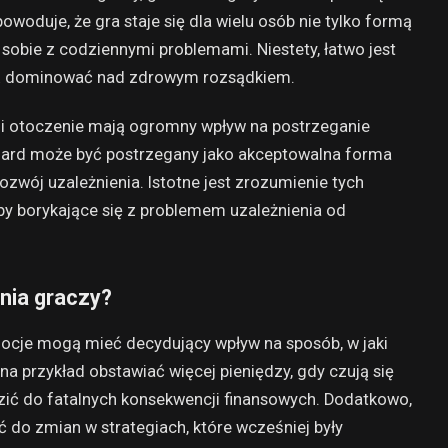
woduje, że gra staje się dla wielu osób nie tylko formą
sobie z codziennymi problemami. Niestety, łatwo jest
ją dominować nad zdrowym rozsądkiem.
a i otoczenie mają ogromny wpływ na postrzeganie
zard może być postrzegany jako akceptowalna forma
wój uzależnienia. Istotne jest zrozumienie tych
by borykające się z problemem uzależnienia od
nia graczy?
ocje mogą mieć decydujący wpływ na sposób, w jaki
a przykład obstawiać więcej pieniędzy, gdy czują się
zić do fatalnych konsekwencji finansowych. Dodatkowo,
do zmian w strategiach, które wcześniej były