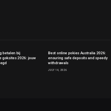
g betalen bij
Best online pokies Australia 2026:
 goksites 2026: jouw
ensuring safe deposits and speedy
legd
withdrawals
JULY 14, 2026