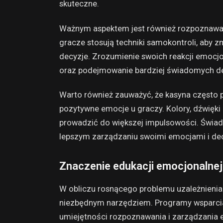
skuteczne.
Ważnym aspektem jest również rozpoznawani
gracze stosują techniki samokontroli, aby
decyzje. Zrozumienie swoich reakcji emocj
oraz podejmowanie bardziej świadomych de
Warto również zauważyć, że kasyna często 
pozytywne emocje u graczy. Kolory, dźwięki 
prowadzić do większej impulsowości. Św
lepszym zarządzaniu swoimi emocjami i de
Znaczenie edukacji emocjonalnej
W obliczu rosnącego problemu uzależnienia 
niezbędnym narzędziem. Programy wsparcia 
umiejętności rozpoznawania i zarządzania