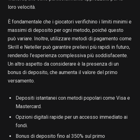
loro velocità.
È fondamentale che i giocatori verifichino i limiti minimi e
massimi di deposito per ogni metodo, poiché questo
può variare. Inoltre, utilizzare metodi di pagamento come
Skrill e Neteller può garantire prelievi più rapidi in futuro,
rendendo l’esperienza complessiva più soddisfacente.
Un altro aspetto da considerare è la presenza di un
bonus di deposito, che aumenta il valore del primo
versamento.
Depositi istantanei con metodi popolari come Visa e
Mastercard.
Opzioni digitali rapide per un accesso immediato ai
fondi.
Bonus di deposito fino al 350% sul primo