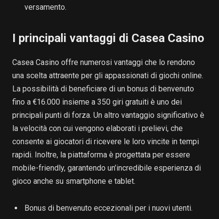
versamento.
I principali vantaggi di Casea Casino
Casea Casino offre numerosi vantaggi che lo rendono
una scelta attraente per gli appassionati di giochi online.
La possibilità di beneficiare di un bonus di benvenuto
fino a €16.000 insieme a 350 giri gratuiti è uno dei
principali punti di forza. Un altro vantaggio significativo è
la velocità con cui vengono elaborati i prelievi, che
consente ai giocatori di ricevere le loro vincite in tempi
rapidi. Inoltre, la piattaforma è progettata per essere
mobile-friendly, garantendo un’incredibile esperienza di
gioco anche su smartphone e tablet.
Bonus di benvenuto eccezionali per i nuovi utenti.