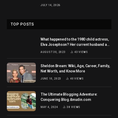
JULY 14, 2026
TOP POSTS
What happened to the 1980 child actress,
Elva Josephson? Her current husband and
net worth
AUGUST 30, 2023
43
VIEWS
Sheldon Bream: Wiki, Age, Career, Family,
Net Worth, and Know More
JUNE 10, 2023
40
VIEWS
The Ultimate Blogging Adventure:
Conquering Blog.ibnudin.com
MAY 4, 2024
38
VIEWS