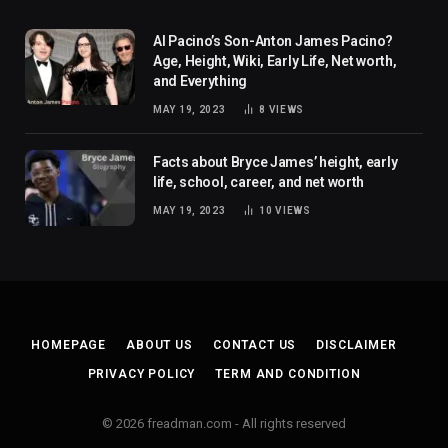
Al Pacino’s Son-Anton James Pacino?
Age, Height, Wiki, Early Life, Net worth,
and Everything
MAY 19, 2023
8
VIEWS
Facts about Bryce James’ height, early
life, school, career, and net worth
MAY 19, 2023
10
VIEWS
HOMEPAGE
ABOUT US
CONTACT US
DISCLAIMER
PRIVACY POLICY
TERM AND CONDITION
© 2026 freadman.com - All rights reserved