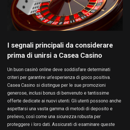
I segnali principali da considerare
prima di unirsi a Casea Casino
Un buon casinò online deve soddisfare determinati
criteri per garantire un’esperienza di gioco positiva.
Casea Casino si distingue per le sue promozioni
generose, inclusi bonus di benvenuto e tantissime
offerte dedicate ai nuovi utenti. Gli utenti possono anche
aspettarsi una vasta gamma di metodi di deposito e
prelievo, così come una sicurezza robusta per
proteggere i loro dati. Assicurati di esaminare queste