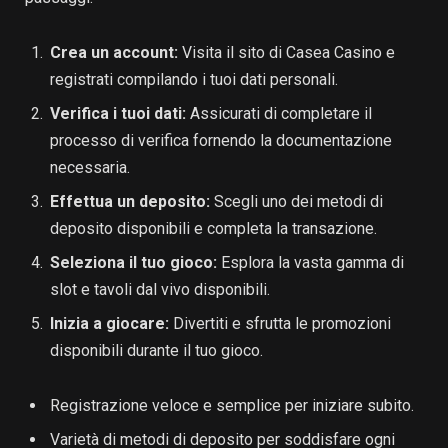
Crea un account:
Visita il sito di Casea Casino e
registrati compilando i tuoi dati personali.
Verifica i tuoi dati:
Assicurati di completare il
processo di verifica fornendo la documentazione
necessaria.
Effettua un deposito:
Scegli uno dei metodi di
deposito disponibili e completa la transazione.
Seleziona il tuo gioco:
Esplora la vasta gamma di
slot e tavoli dal vivo disponibili.
Inizia a giocare:
Divertiti e sfrutta le promozioni
disponibili durante il tuo gioco.
Registrazione veloce e semplice per iniziare subito.
Varietà di metodi di deposito per soddisfare ogni