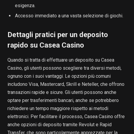
esigenza.
Accesso immediato a una vasta selezione di giochi.
Dettagli pratici per un deposito
rapido su Casea Casino
Quando si tratta di effettuare un deposito su Casea
Casino, gli utenti possono scegliere tra diversi metodi,
ognuno con i suoi vantaggi. Le opzioni più comuni
includono Visa, Mastercard, Skrill e Neteller, che offrono
transazioni rapide e sicure. Gli utenti possono anche
optare per trasferimenti bancari, anche se potrebbero
richiedere un tempo maggiore rispetto ai metodi
elettronici. Per facilitare il processo, Casea Casino offre
anche opzioni di deposito tramite Revolut e Rapid
Transfer, che sono particolarmente apprezzate per la