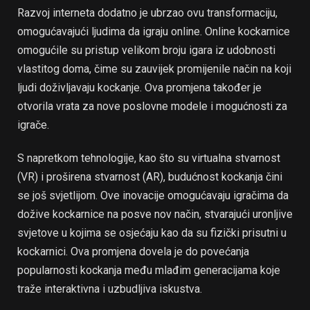
Razvoj interneta dodatno je ubrzao ovu transformaciju,
omogućavajući ljudima da igraju online. Online kockarnice
omogućile su pristup velikom broju igara iz udobnosti
vlastitog doma, čime su zauvijek promijenile način na koji
ljudi doživljavaju kockanje. Ova promjena također je
otvorila vrata za nove poslovne modele i mogućnosti za
igrače.
S napretkom tehnologije, kao što su virtualna stvarnost
(VR) i proširena stvarnost (AR), budućnost kockanja čini
se još svjetlijom. Ove inovacije omogućavaju igračima da
dožive kockarnice na posve nov način, stvarajući uronljive
svjetove u kojima se osjećaju kao da su fizički prisutni u
kockarnici. Ova promjena dovela je do povećanja
popularnosti kockanja među mlađim generacijama koje
traže interaktivna i uzbudljiva iskustva.