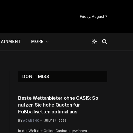
Friday, August 7
TAINMENT
MORE
DON'T MISS
Beste Wettanbieter ohne OASIS: So
nutzen Sie hohe Quoten für
Fußballwetten optimal aus
BY
ADARSHK
JULY 14, 2026
In der Welt der Online-Casinos gewinnen