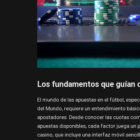
Los fundamentos que guían de
El mundo de las apuestas en el fútbol, esp
del Mundo, requiere un entendimiento básico
apostadores. Desde conocer las cuotas comp
apuestas disponibles, cada factor juega un p
casino, que incluye una interfaz móvil sencill