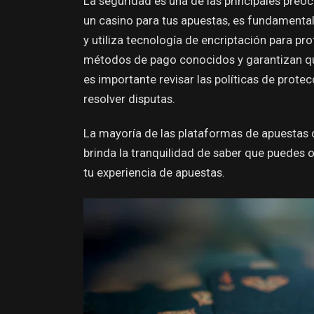
La seguridad es una de las principales preo
un casino para tus apuestas, es fundamental
y utiliza tecnología de encriptación para pr
métodos de pago conocidos y garantizan qu
es importante revisar las políticas de protec
resolver disputas.
La mayoría de las plataformas de apuestas cu
brinda la tranquilidad de saber que puedes 
tu experiencia de apuestas.