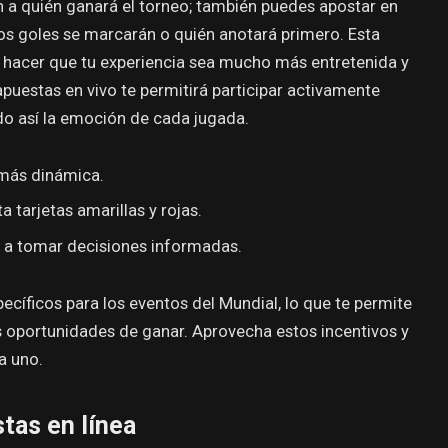
an a quién ganará el torneo; también puedes apostar en
os goles se marcarán o quién anotará primero. Esta
 hacer que tu experiencia sea mucho más entretenida y
apuestas en vivo te permitirá participar activamente
do así la emoción de cada jugada.
 más dinámica.
 tarjetas amarillas y rojas.
n a tomar decisiones informadas.
íficos para los eventos del Mundial, lo que te permite
us oportunidades de ganar. Aprovecha estos incentivos y
a uno.
tas en línea