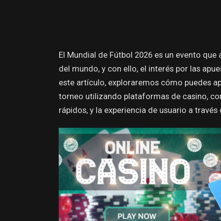
El Mundial de Fútbol 2026 es un evento que 
del mundo, y con ello, el interés por las apue
este artículo, exploraremos cómo puedes a
torneo utilizando plataformas de casino, c
rápidos, y la experiencia de usuario a través