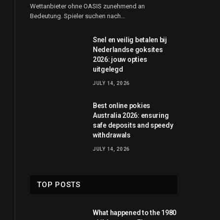
Wettanbieter ohne OASIS zunehmend an
Bedeutung. Spieler suchen nach…
Snel en veilig betalen bij
Nederlandse goksites
2026: jouw opties
uitgelegd
JULY 14, 2026
Best online pokies
Australia 2026: ensuring
safe deposits and speedy
withdrawals
JULY 14, 2026
TOP POSTS
What happened to the 1980