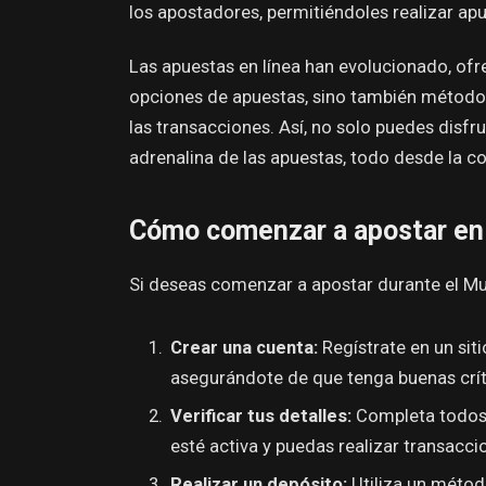
los apostadores, permitiéndoles realizar apu
Las apuestas en línea han evolucionado, ofr
opciones de apuestas, sino también método
las transacciones. Así, no solo puedes disfru
adrenalina de las apuestas, todo desde la 
Cómo comenzar a apostar en 
Si deseas comenzar a apostar durante el Mun
Crear una cuenta:
Regístrate en un sit
asegurándote de que tenga buenas crít
Verificar tus detalles:
Completa todos l
esté activa y puedas realizar transacci
Realizar un depósito:
Utiliza un métod