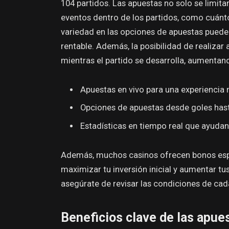
104 partidos. Las apuestas no solo se limit
eventos dentro de los partidos, como cuánt
variedad en las opciones de apuestas puede
rentable. Además, la posibilidad de realizar 
mientras el partido se desarrolla, aumentan
Apuestas en vivo para una experiencia
Opciones de apuestas desde goles hasta
Estadísticas en tiempo real que ayuda
Además, muchos casinos ofrecen bonos espec
maximizar tu inversión inicial y aumentar t
asegúrate de revisar las condiciones de cad
Beneficios clave de las apues