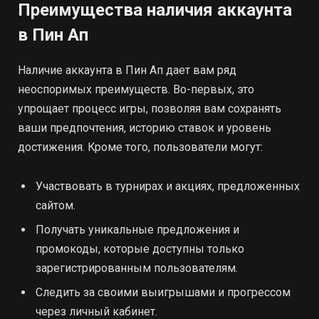
Преимущества наличия аккаунта
в Пин Ап
Наличие аккаунта в Пин Ап дает вам ряд
неоспоримых преимуществ. Во-первых, это
упрощает процесс игры, позволяя вам сохранять
ваши предпочтения, историю ставок и уровень
достижения. Кроме того, пользователи могут:
Участвовать в турнирах и акциях, предложенных
сайтом.
Получать уникальные предложения и
промокоды, которые доступны только
зарегистрированным пользователям.
Следить за своими выигрышами и прогрессом
через личный кабинет.