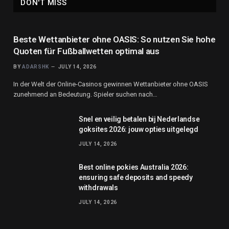
DON'T MISS
Beste Wettanbieter ohne OASIS: So nutzen Sie hohe
Quoten für Fußballwetten optimal aus
BY
ADARSHK
JULY 14, 2026
In der Welt der Online-Casinos gewinnen Wettanbieter ohne OASIS
zunehmend an Bedeutung. Spieler suchen nach…
Snel en veilig betalen bij Nederlandse
goksites 2026: jouw opties uitgelegd
JULY 14, 2026
Best online pokies Australia 2026:
ensuring safe deposits and speedy
withdrawals
JULY 14, 2026