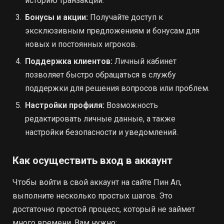
историю транзакций.
Бонусы и акции:
Получайте доступ к
эксклюзивным предложениям и бонусам для
новых и постоянных игроков.
Поддержка клиентов:
Личный кабинет
позволяет быстро обращаться в службу
поддержки для решения вопросов или проблем.
Настройки профиля:
Возможность
редактировать личные данные, а также
настройки безопасности и уведомлений.
Как осуществить вход в аккаунт
Чтобы войти в свой аккаунт на сайте Пин Ап,
выполните несколько простых шагов. Это
достаточно простой процесс, который не займет
много времени. Вам нужно: