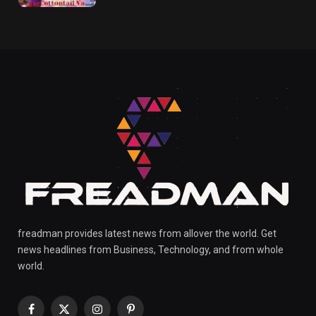
freadman provides latest news from allover the world. Get
news headlines from Business, Technology, and from whole
world.
Facebook
X
Instagram
Pinterest