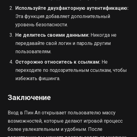
Используйте двухфакторную аутентификацию:
Эта функция добавляет дополнительный
уровень безопасности.
Не делитесь своими данными:
Никогда не
передавайте свой логин и пароль другим
пользователям.
Осторожно относитесь к ссылкам:
Не
переходите по подозрительным ссылкам, чтобы
избежать фишинга.
Заключение
Вход в Пин Ап открывает пользователю массу
возможностей, которые делают игровой процесс
более увлекательным и удобным. После