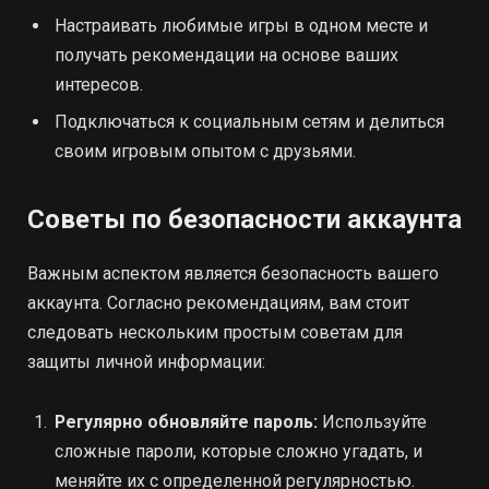
Настраивать любимые игры в одном месте и
получать рекомендации на основе ваших
интересов.
Подключаться к социальным сетям и делиться
своим игровым опытом с друзьями.
Советы по безопасности аккаунта
Важным аспектом является безопасность вашего
аккаунта. Согласно рекомендациям, вам стоит
следовать нескольким простым советам для
защиты личной информации:
Регулярно обновляйте пароль:
Используйте
сложные пароли, которые сложно угадать, и
меняйте их с определенной регулярностью.