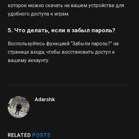
которое можно скачать на вашем устройстве для
удобного доступа к играм.
5. Что делать, если я забыл пароль?
Воспользуйтесь функцией “Забыли пароль?” на
странице входа, чтобы восстановить доступ к
вашему аккаунту.
Adarshk
RELATED
POSTS