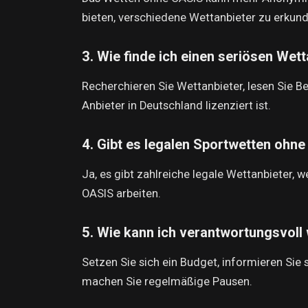
bieten, verschiedene Wettanbieter zu erkund
3. Wie finde ich einen seriösen Wet
Recherchieren Sie Wettanbieter, lesen Sie B
Anbieter in Deutschland lizenziert ist.
4. Gibt es legalen Sportwetten ohn
Ja, es gibt zahlreiche legale Wettanbieter,
OASIS arbeiten.
5. Wie kann ich verantwortungsvoll
Setzen Sie sich ein Budget, informieren Sie
machen Sie regelmäßige Pausen.