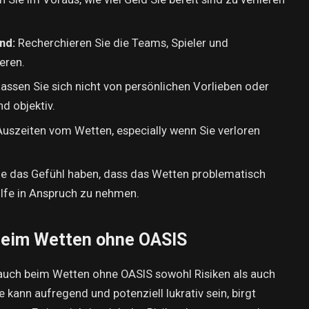
nd:
Recherchieren Sie die Teams, Spieler und
ieren.
assen Sie sich nicht von persönlichen Vorlieben oder
nd objektiv.
uszeiten vom Wetten, especially wenn Sie verloren
e das Gefühl haben, dass das Wetten problematisch
Hilfe in Anspruch zu nehmen.
 beim Wetten ohne OASIS
s auch beim Wetten ohne OASIS sowohl Risiken als auch
 kann aufregend und potenziell lukrativ sein, birgt