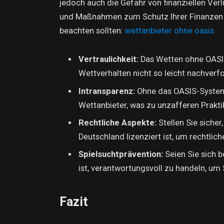
jedoch auch die Gefahr von finanziellen Verlu
und Maßnahmen zum Schutz Ihrer Finanzen zu 
beachten sollten:
wettanbieter ohne oasis
Vertraulichkeit:
Das Wetten ohne OASIS
Wettverhalten nicht so leicht nachverf
Intransparenz:
Ohne das OASIS-System 
Wettanbieter, was zu unzafferen Prakti
Rechtliche Aspekte:
Stellen Sie sicher
Deutschland lizenziert ist, um rechtli
Spielsuchtprävention:
Seien Sie sich 
ist, verantwortungsvoll zu handeln, um 
Fazit