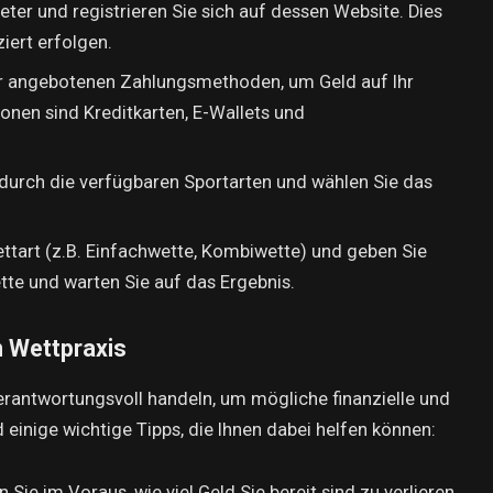
ter und registrieren Sie sich auf dessen Website. Dies
iert erfolgen.
r angebotenen Zahlungsmethoden, um Geld auf Ihr
onen sind Kreditkarten, E-Wallets und
durch die verfügbaren Sportarten und wählen Sie das
ttart (z.B. Einfachwette, Kombiwette) und geben Sie
ette und warten Sie auf das Ergebnis.
n Wettpraxis
verantwortungsvoll handeln, um mögliche finanzielle und
einige wichtige Tipps, die Ihnen dabei helfen können:
ie im Voraus, wie viel Geld Sie bereit sind zu verlieren