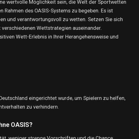
e wertvolle Möglichkeit sein, die Welt der Sportwetten
den Rahmen des OASIS-Systems zu begeben. Es ist
fen und verantwortungsvoll zu wetten. Setzen Sie sich
t verschiedenen Wettstrategien auseinander.
ositiven Wett-Erlebnis in Ihrer Herangehensweise und
Deutschland eingerichtet wurde, um Spielern zu helfen,
tverhalten zu verhindern.
ohne OASIS?
t, weniger strenge Vorschriften und die Chance