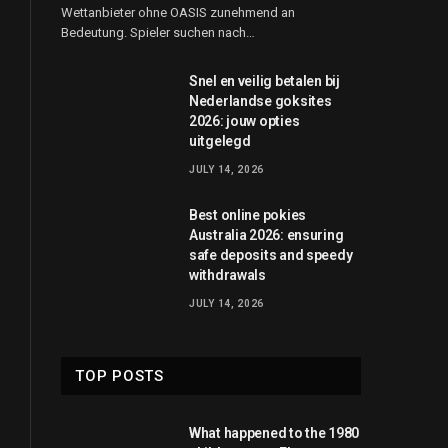
Wettanbieter ohne OASIS zunehmend an
Bedeutung. Spieler suchen nach…
Snel en veilig betalen bij
Nederlandse goksites
2026: jouw opties
uitgelegd
JULY 14, 2026
Best online pokies
Australia 2026: ensuring
safe deposits and speedy
withdrawals
JULY 14, 2026
TOP POSTS
What happened to the 1980