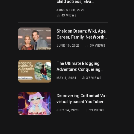
child actress, Elva
Josephson? Her current
AUGUST 30, 2023
husband and net worth
43
VIEWS
Sheldon Bream: Wiki, Age,
Career, Family, Net Worth,
and Know More
JUNE 10, 2023
39
VIEWS
The Ultimate Blogging
Adventure: Conquering
Blog.ibnudin.com
MAY 4, 2024
37
VIEWS
Discovering Cottontail Va :
virtually based YouTuber
all set for you!
JULY 14, 2023
29
VIEWS