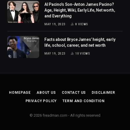
Al Pacino’s Son-Anton James Pacino?
Age, Height, Wiki, Early Life, Net worth,
and Everything
MAY 19, 2023
8
VIEWS
Facts about Bryce James’ height, early
life, school, career, and net worth
MAY 19, 2023
10
VIEWS
HOMEPAGE
ABOUT US
CONTACT US
DISCLAIMER
PRIVACY POLICY
TERM AND CONDITION
© 2026 freadman.com - All rights reserved