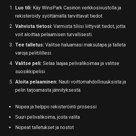
Luo tili:
Käy WinsPark Casinon verkkosivustolla ja
rekisteröidy syöttämällä tarvittavat tiedot.
Vahvista tietosi:
Varmista tiliisi liittyvät tiedot, jotta
voit aloittaa pelaamisen turvallisesti.
Tee talletus:
Valitse haluamasi maksutapa ja talleta
varoja pelitilillesi.
Valitse peli:
Selaa laajaa pelivalikoimaa ja valitse
suosikkipelisi.
Aloita pelaaminen:
Nauti voittomahdollisuuksista ja
pelin tarjoamasta jännityksestä.
Nopea ja helppo rekisteröinti prosessi
Suuri pelivalikoima, josta valita
Nopeat talletukset ja nostot