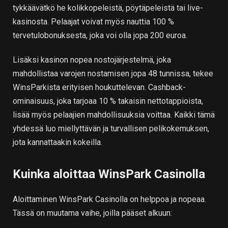
tykkäävätkö he kolikkopeleistä, pöytäpeleistä tai live-
kasinosta. Pelaajat voivat myös nauttia 100 %
tervetulobonuksesta, joka voi olla jopa 200 euroa.
Lisäksi kasinon nopea nostojärjestelmä, joka
mahdollistaa varojen nostamisen jopa 48 tunnissa, tekee
WinsParkista erityisen houkuttelevan. Cashback-
ominaisuus, joka tarjoaa 10 % takaisin nettotappioista,
lisää myös pelaajien mahdollisuuksia voittaa. Kaikki tämä
yhdessä luo miellyttävän ja turvallisen pelikokemuksen,
jota kannattaakin kokeilla.
Kuinka aloittaa WinsPark Casinolla
Aloittaminen WinsPark Casinolla on helppoa ja nopeaa.
Tässä on muutama vaihe, joilla pääset alkuun: