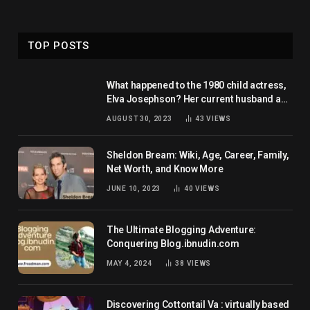
TOP POSTS
What happened to the 1980 child actress,
Elva Josephson? Her current husband and
net worth
AUGUST 30, 2023
43
VIEWS
Sheldon Bream: Wiki, Age, Career, Family,
Net Worth, and Know More
JUNE 10, 2023
40
VIEWS
The Ultimate Blogging Adventure:
Conquering Blog.ibnudin.com
MAY 4, 2024
38
VIEWS
Discovering Cottontail Va : virtually based