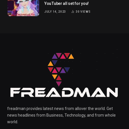
YouTuber all set for you!
JULY 14, 2023
30
VIEWS
freadman provides latest news from allover the world. Get
news headlines from Business, Technology, and from whole
world.