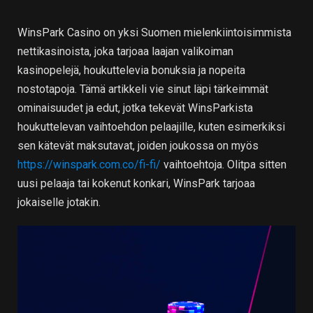
WinsPark Casino on yksi Suomen mielenkiintoisimmista
nettikasinoista, joka tarjoaa laajan valikoiman
kasinopelejä, houkuttelevia bonuksia ja nopeita
nostotapoja. Tämä artikkeli vie sinut läpi tärkeimmät
ominaisuudet ja edut, jotka tekevät WinsParkista
houkuttelevan vaihtoehdon pelaajille, kuten esimerkiksi
sen kätevät maksutavat, joiden joukossa on myös
https://winspark.com.co/fi-fi/
vaihtoehtoja. Olitpa sitten
uusi pelaaja tai kokenut konkari, WinsPark tarjoaa
jokaiselle jotakin.