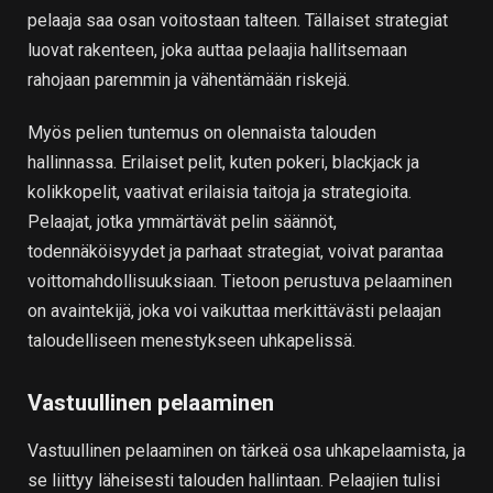
pelaaja saa osan voitostaan talteen. Tällaiset strategiat
luovat rakenteen, joka auttaa pelaajia hallitsemaan
rahojaan paremmin ja vähentämään riskejä.
Myös pelien tuntemus on olennaista talouden
hallinnassa. Erilaiset pelit, kuten pokeri, blackjack ja
kolikkopelit, vaativat erilaisia taitoja ja strategioita.
Pelaajat, jotka ymmärtävät pelin säännöt,
todennäköisyydet ja parhaat strategiat, voivat parantaa
voittomahdollisuuksiaan. Tietoon perustuva pelaaminen
on avaintekijä, joka voi vaikuttaa merkittävästi pelaajan
taloudelliseen menestykseen uhkapelissä.
Vastuullinen pelaaminen
Vastuullinen pelaaminen on tärkeä osa uhkapelaamista, ja
se liittyy läheisesti talouden hallintaan. Pelaajien tulisi