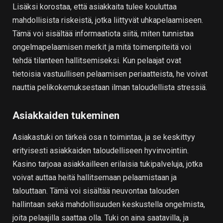
Lisäksi korostaa, että asiakkaita tulee kouluttaa
mahdollisista riskeistä, jotka liittyvät uhkapelaamiseen.
Tämä voi sisältää informaatiota siitä, miten tunnistaa
ongelmapelaamisen merkit ja mitä toimenpiteitä voi
tehdä tilanteen hallitsemiseksi. Kun pelaajat ovat
tietoisia vastuullisen pelaamisen periaatteista, he voivat
nauttia pelikokemuksestaan ilman taloudellista stressiä.
Asiakkaiden tukeminen
Asiakastuki on tärkeä osa n toimintaa, ja se keskittyy
erityisesti asiakkaiden taloudelliseen hyvinvointiin.
Kasino tarjoaa asiakkailleen erilaisia tukipalveluja, jotka
voivat auttaa heitä hallitsemaan pelaamistaan ja
talouttaan. Tämä voi sisältää neuvontaa talouden
hallintaan sekä mahdollisuuden keskustella ongelmista,
joita pelaajilla saattaa olla. Tuki on aina saatavilla, ja