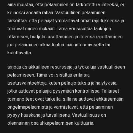
aina muistaa, että pelaaminen on tarkoitettu viihteeksi, ei
keinoksi ansaita rahaa. Vastuullinen pelaaminen
tarkoittaa, että pelaajat ymmärtävät omat rajoituksensa ja
toimivat niiden mukaan. Tämä voi sisältää taukojen
ottamisen, budjetin asettamisen ja itsensä rajoittamisen,
jos pelaaminen alkaa tuntua liian intensiiviseltä tai
kuluttavalta.
tarjoaa asiakkailleen resursseja ja työkaluja vastuulliseen
pelaamiseen. Tämä voi sisältää erilaisia
asetusvaihtoehtoja, kuten pelirajoituksia ja hälytyksiä,
jotka auttavat pelaajia pysymään kontrollissa. Tällaiset
toimenpiteet ovat tärkeitä, sillä ne auttavat ehkäisemään
ongelmapelaamista ja varmistavat, että pelaaminen
pysyy hauskana ja turvallisena. Vastuullisuus on
olennainen osa uhkapelaamisen kulttuuria.