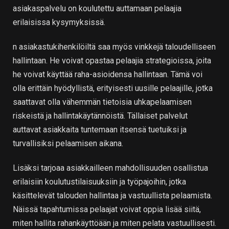
asiakaspalvelu on koulutettu auttamaan pelaajia
erilaisissa kysymyksissä.
n asiakastukihenkilöiltä saa myös vinkkejä taloudelliseen
hallintaan. He voivat opastaa pelaajia strategioissa, joita
he voivat käyttää raha-asioidensa hallintaan. Tämä voi
olla erittäin hyödyllistä, erityisesti uusille pelaajille, jotka
saattavat olla vähemmän tietoisia uhkapelaamisen
riskeistä ja hallintakäytännöistä. Tällaiset palvelut
auttavat asiakkaita tuntemaan itsensä tuetuiksi ja
turvallisiksi pelaamisen aikana.
Lisäksi tarjoaa asiakkailleen mahdollisuuden osallistua
erilaisiin koulutustilaisuuksiin ja työpajoihin, jotka
käsittelevät talouden hallintaa ja vastuullista pelaamista.
Näissä tapahtumissa pelaajat voivat oppia lisää siitä,
miten hallita rahankäyttöään ja miten pelata vastuullisesti.