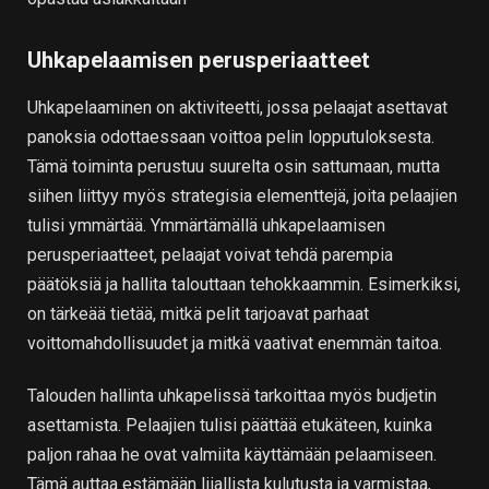
Uhkapelaamisen perusperiaatteet
Uhkapelaaminen on aktiviteetti, jossa pelaajat asettavat
panoksia odottaessaan voittoa pelin lopputuloksesta.
Tämä toiminta perustuu suurelta osin sattumaan, mutta
siihen liittyy myös strategisia elementtejä, joita pelaajien
tulisi ymmärtää. Ymmärtämällä uhkapelaamisen
perusperiaatteet, pelaajat voivat tehdä parempia
päätöksiä ja hallita talouttaan tehokkaammin. Esimerkiksi,
on tärkeää tietää, mitkä pelit tarjoavat parhaat
voittomahdollisuudet ja mitkä vaativat enemmän taitoa.
Talouden hallinta uhkapelissä tarkoittaa myös budjetin
asettamista. Pelaajien tulisi päättää etukäteen, kuinka
paljon rahaa he ovat valmiita käyttämään pelaamiseen.
Tämä auttaa estämään liiallista kulutusta ja varmistaa,