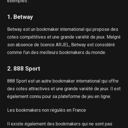
exemples :
1. Betway
Betway est un bookmaker international qui propose des
cotes compétitives et une grande variété de jeux. Malgré
son absence de licence ARJEL, Betway est considéré
comme l’un des meilleurs bookmakers du monde.
2. 888 Sport
888 Sport est un autre bookmaker international qui offre
des cotes attractives et une grande variété de jeux. Il est
également connu pour sa plateforme de jeu en ligne.
Les bookmakers non régulés en France
Il existe également des bookmakers qui ne sont pas