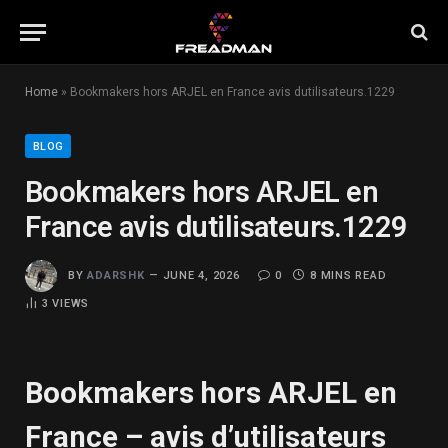
Home
»
Bookmakers hors ARJEL en France avis dutilisateurs.1229
BLOG
Bookmakers hors ARJEL en
France avis dutilisateurs.1229
BY
ADARSHK
JUNE 4, 2026
0
8 MINS READ
3
VIEWS
Bookmakers hors ARJEL en
France – avis d’utilisateurs