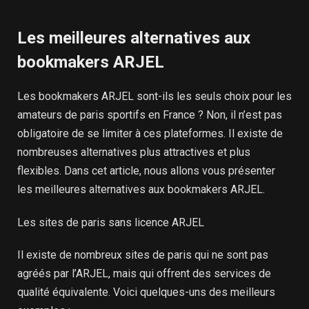
Les meilleures alternatives aux
bookmakers ARJEL
Les bookmakers ARJEL sont-ils les seuls choix pour les
amateurs de paris sportifs en France ? Non, il n’est pas
obligatoire de se limiter à ces plateformes. Il existe de
nombreuses alternatives plus attractives et plus
flexibles. Dans cet article, nous allons vous présenter
les meilleures alternatives aux bookmakers ARJEL.
Les sites de paris sans licence ARJEL
Il existe de nombreux sites de paris qui ne sont pas
agréés par l’ARJEL, mais qui offrent des services de
qualité équivalente. Voici quelques-uns des meilleurs