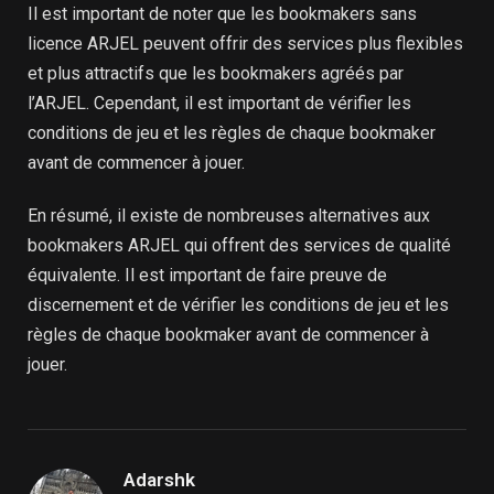
Il est important de noter que les bookmakers sans
licence ARJEL peuvent offrir des services plus flexibles
et plus attractifs que les bookmakers agréés par
l’ARJEL. Cependant, il est important de vérifier les
conditions de jeu et les règles de chaque bookmaker
avant de commencer à jouer.
En résumé, il existe de nombreuses alternatives aux
bookmakers ARJEL qui offrent des services de qualité
équivalente. Il est important de faire preuve de
discernement et de vérifier les conditions de jeu et les
règles de chaque bookmaker avant de commencer à
jouer.
Adarshk