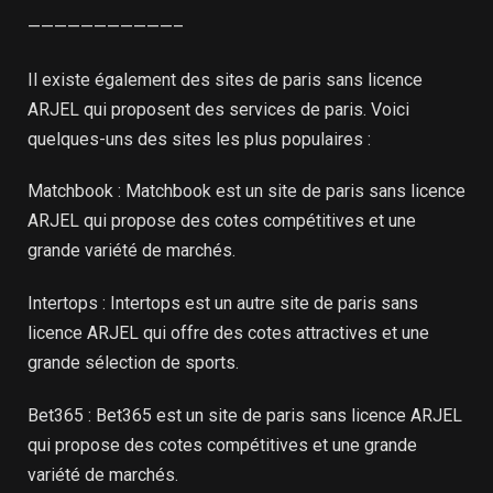
———————————–
Il existe également des sites de paris sans licence
ARJEL qui proposent des services de paris. Voici
quelques-uns des sites les plus populaires :
Matchbook : Matchbook est un site de paris sans licence
ARJEL qui propose des cotes compétitives et une
grande variété de marchés.
Intertops : Intertops est un autre site de paris sans
licence ARJEL qui offre des cotes attractives et une
grande sélection de sports.
Bet365 : Bet365 est un site de paris sans licence ARJEL
qui propose des cotes compétitives et une grande
variété de marchés.