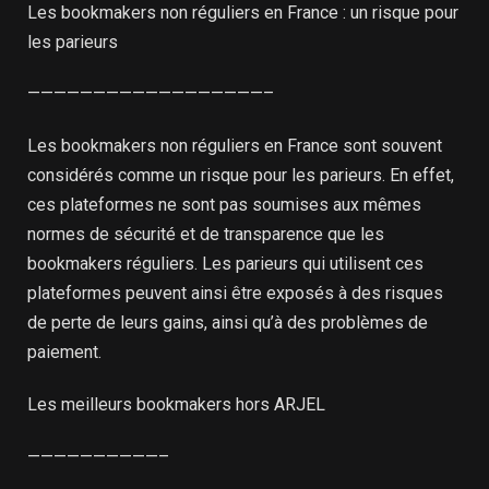
Les bookmakers non réguliers en France : un risque pour
les parieurs
——————————————————–
Les bookmakers non réguliers en France sont souvent
considérés comme un risque pour les parieurs. En effet,
ces plateformes ne sont pas soumises aux mêmes
normes de sécurité et de transparence que les
bookmakers réguliers. Les parieurs qui utilisent ces
plateformes peuvent ainsi être exposés à des risques
de perte de leurs gains, ainsi qu’à des problèmes de
paiement.
Les meilleurs bookmakers hors ARJEL
——————————–