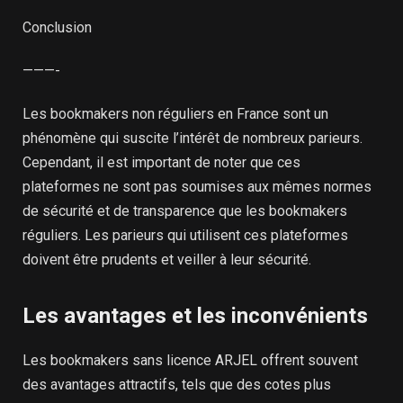
Conclusion
———-
Les bookmakers non réguliers en France sont un
phénomène qui suscite l’intérêt de nombreux parieurs.
Cependant, il est important de noter que ces
plateformes ne sont pas soumises aux mêmes normes
de sécurité et de transparence que les bookmakers
réguliers. Les parieurs qui utilisent ces plateformes
doivent être prudents et veiller à leur sécurité.
Les avantages et les inconvénients
Les bookmakers sans licence ARJEL offrent souvent
des avantages attractifs, tels que des cotes plus