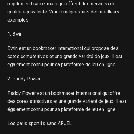
régulés en France, mais qui offrent des services de
qualité équivalente. Voici quelques-uns des meilleurs
exemples :
1. Bwin
Bwin est un bookmaker international qui propose des
cotes compétitives et une grande variété de jeux. Il est
également connu pour sa plateforme de jeu en ligne.
2. Paddy Power
Paddy Power est un bookmaker international qui offre
des cotes attractives et une grande variété de jeux. Il est
également connu pour sa plateforme de jeu en ligne.
Les paris sportifs sans ARJEL