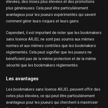
élevées, des mises plus élevées et des promotions
plus généreuses. Cela peut être particulièrement
avantageux pour les joueurs expérimentés qui savent
comment gérer leurs risques et leurs gains.
Cependant, il est important de noter que les bookmakers
sans licence ARJEL ne sont pas soumis aux mêmes
normes et aux mêmes contrôles que les bookmakers
réglementés. Cela peut signifier que les joueurs ne
bénéficient pas de la même protection et de la même
sécurité que les bookmakers réglementés.
Les avantages
Les bookmakers sans licence ARJEL peuvent offrir des
cotes plus élevées, ce qui peut être particulièrement
avantageux pour les joueurs qui cherchent à maximiser