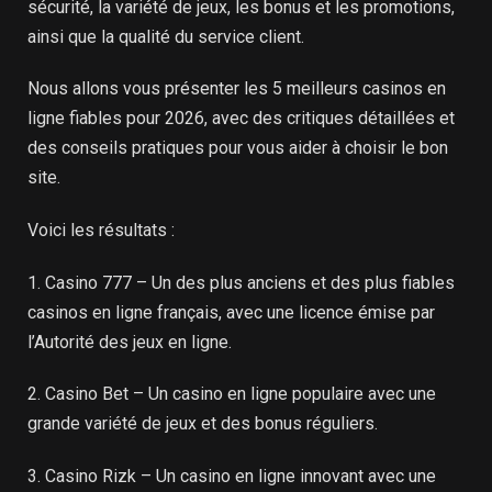
sécurité, la variété de jeux, les bonus et les promotions,
ainsi que la qualité du service client.
Nous allons vous présenter les 5 meilleurs casinos en
ligne fiables pour 2026, avec des critiques détaillées et
des conseils pratiques pour vous aider à choisir le bon
site.
Voici les résultats :
1. Casino 777 – Un des plus anciens et des plus fiables
casinos en ligne français, avec une licence émise par
l’Autorité des jeux en ligne.
2. Casino Bet – Un casino en ligne populaire avec une
grande variété de jeux et des bonus réguliers.
3. Casino Rizk – Un casino en ligne innovant avec une