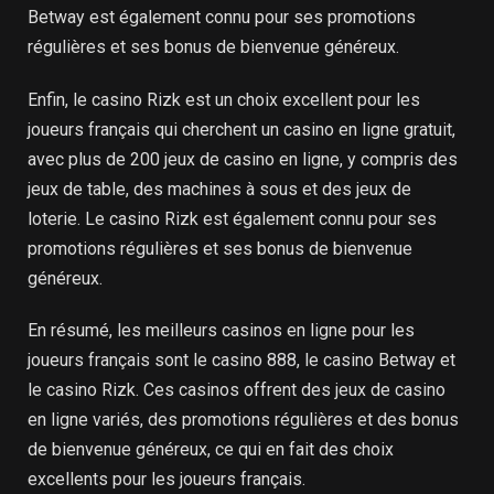
Betway est également connu pour ses promotions
régulières et ses bonus de bienvenue généreux.
Enfin, le casino Rizk est un choix excellent pour les
joueurs français qui cherchent un casino en ligne gratuit,
avec plus de 200 jeux de casino en ligne, y compris des
jeux de table, des machines à sous et des jeux de
loterie. Le casino Rizk est également connu pour ses
promotions régulières et ses bonus de bienvenue
généreux.
En résumé, les meilleurs casinos en ligne pour les
joueurs français sont le casino 888, le casino Betway et
le casino Rizk. Ces casinos offrent des jeux de casino
en ligne variés, des promotions régulières et des bonus
de bienvenue généreux, ce qui en fait des choix
excellents pour les joueurs français.