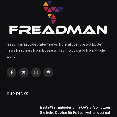
freadman provides latest news from allover the world. Get
news headlines from Business, Technology, and from whole
world.
Facebook
X
Instagram
Pinterest
(Twitter)
OUR PICKS
Beste Wettanbieter ohne OASIS: So nutzen
Sie hohe Quoten für Fußballwetten optimal