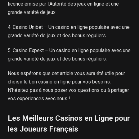
licence émise par l’Autorité des jeux en ligne et une
grande variété de jeux.
4. Casino Unibet – Un casino en ligne populaire avec une
grande variété de jeux et des bonus réguliers.
5. Casino Expekt – Un casino en ligne populaire avec une
grande variété de jeux et des bonus réguliers.
Nous espérons que cet article vous aura été utile pour
choisir le bon casino en ligne pour vos besoins.
N’hésitez pas à nous poser vos questions ou à partager
vos expériences avec nous !
Les Meilleurs Casinos en Ligne pour
les Joueurs Français