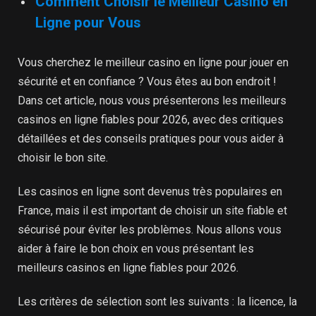
Comment Choisir le Meilleur Casino en
Ligne pour Vous
Vous cherchez le meilleur casino en ligne pour jouer en
sécurité et en confiance ? Vous êtes au bon endroit !
Dans cet article, nous vous présenterons les meilleurs
casinos en ligne fiables pour 2026, avec des critiques
détaillées et des conseils pratiques pour vous aider à
choisir le bon site.
Les casinos en ligne sont devenus très populaires en
France, mais il est important de choisir un site fiable et
sécurisé pour éviter les problèmes. Nous allons vous
aider à faire le bon choix en vous présentant les
meilleurs casinos en ligne fiables pour 2026.
Les critères de sélection sont les suivants : la licence, la