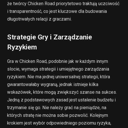
że twórcy Chicken Road priorytetowo traktują uczciwość
i transparentność, co jest kluczowe dla budowania
długotrwałych relacji z graczami.
Strategie Gry i Zarządzanie
Ryzykiem
Gra w Chicken Road, podobnie jak w każdym innym
slocie, wymaga strategii i umiejętnego zarządzania
ryzykiem. Nie ma jednej uniwersalnej strategii, która
gwarantowałaby wygraną, jednak istnieje kilka
wskazówek, które mogą zwiększyć szanse na sukces.
Jedną z podstawowych zasad jest ustalenie budżetu i
trzymanie się go. Nie należy grać na pieniądze, na
których stratę nie można sobie pozwolić. Kolejnym
krokiem jest wybór odpowiedniego poziomu ryzyka,