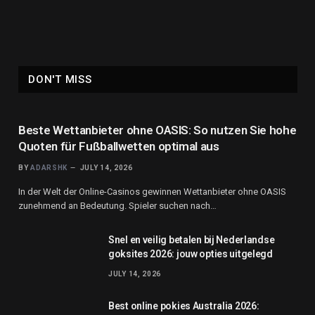
DON'T MISS
Beste Wettanbieter ohne OASIS: So nutzen Sie hohe
Quoten für Fußballwetten optimal aus
BY
ADARSHK
JULY 14, 2026
In der Welt der Online-Casinos gewinnen Wettanbieter ohne OASIS
zunehmend an Bedeutung. Spieler suchen nach…
Snel en veilig betalen bij Nederlandse
goksites 2026: jouw opties uitgelegd
JULY 14, 2026
Best online pokies Australia 2026: