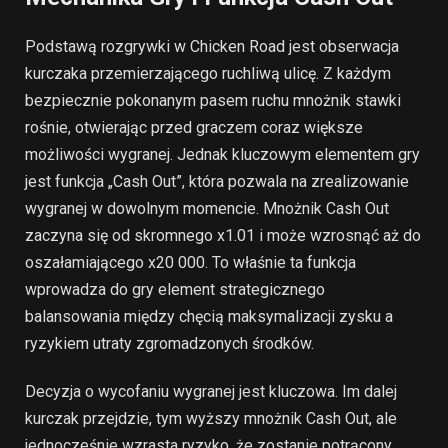
Podstawą rozgrywki w Chicken Road jest obserwacja
kurczaka przemierzającego ruchliwą ulicę. Z każdym
bezpiecznie pokonanym pasem ruchu mnożnik stawki
rośnie, otwierając przed graczem coraz większe
możliwości wygranej. Jednak kluczowym elementem gry
jest funkcja „Cash Out”, która pozwala na zrealizowanie
wygranej w dowolnym momencie. Mnożnik Cash Out
zaczyna się od skromnego x1.01 i może wzrosnąć aż do
oszałamiającego x20 000. To właśnie ta funkcja
wprowadza do gry element strategicznego
balansowania między chęcią maksymalizacji zysku a
ryzykiem utraty zgromadzonych środków.
Decyzja o wycofaniu wygranej jest kluczowa. Im dalej
kurczak przejdzie, tym wyższy mnożnik Cash Out, ale
jednocześnie wzrasta ryzyko, że zostanie potrącony