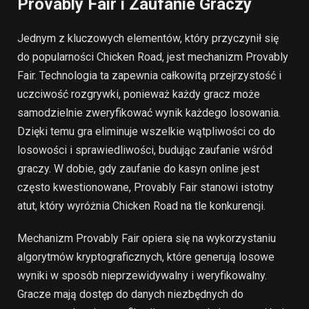
Provably Fair i Zaufanie Graczy
Jednym z kluczowych elementów, który przyczynił się
do popularności Chicken Road, jest mechanizm Provably
Fair. Technologia ta zapewnia całkowitą przejrzystość i
uczciwość rozgrywki, ponieważ każdy gracz może
samodzielnie zweryfikować wynik każdego losowania.
Dzięki temu gra eliminuje wszelkie wątpliwości co do
losowości i sprawiedliwości, budując zaufanie wśród
graczy. W dobie, gdy zaufanie do kasyn online jest
często kwestionowane, Provably Fair stanowi istotny
atut, który wyróżnia Chicken Road na tle konkurencji.
Mechanizm Provably Fair opiera się na wykorzystaniu
algorytmów kryptograficznych, które generują losowe
wyniki w sposób nieprzewidywalny i weryfikowalny.
Gracze mają dostęp do danych niezbędnych do