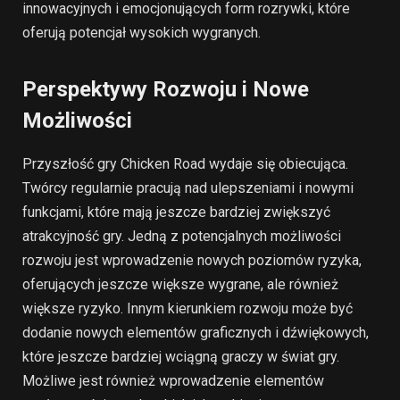
innowacyjnych i emocjonujących form rozrywki, które
oferują potencjał wysokich wygranych.
Perspektywy Rozwoju i Nowe
Możliwości
Przyszłość gry Chicken Road wydaje się obiecująca.
Twórcy regularnie pracują nad ulepszeniami i nowymi
funkcjami, które mają jeszcze bardziej zwiększyć
atrakcyjność gry. Jedną z potencjalnych możliwości
rozwoju jest wprowadzenie nowych poziomów ryzyka,
oferujących jeszcze większe wygrane, ale również
większe ryzyko. Innym kierunkiem rozwoju może być
dodanie nowych elementów graficznych i dźwiękowych,
które jeszcze bardziej wciągną graczy w świat gry.
Możliwe jest również wprowadzenie elementów