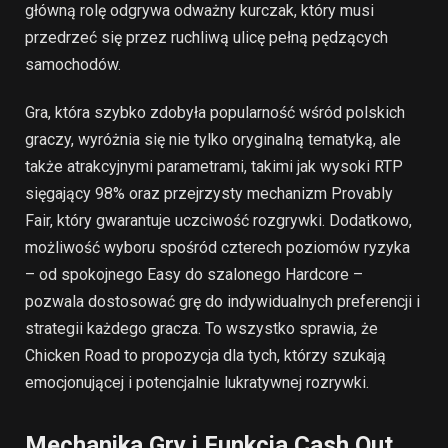
główną rolę odgrywa odważny kurczak, który musi
przedrzeć się przez ruchliwą ulicę pełną pędzących
samochodów.
Gra, która szybko zdobyła popularność wśród polskich
graczy, wyróżnia się nie tylko oryginalną tematyką, ale
także atrakcyjnymi parametrami, takimi jak wysoki RTP
sięgający 98% oraz przejrzysty mechanizm Provably
Fair, który gwarantuje uczciwość rozgrywki. Dodatkowo,
możliwość wyboru spośród czterech poziomów ryzyka
– od spokojnego Easy do szalonego Hardcore –
pozwala dostosować grę do indywidualnych preferencji i
strategii każdego gracza. To wszystko sprawia, że
Chicken Road to propozycja dla tych, którzy szukają
emocjonującej i potencjalnie lukratywnej rozrywki.
Mechanika Gry i Funkcja Cash Out