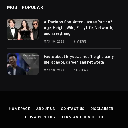
MOST POPULAR
Al Pacino’s Son-Anton James Pacino?
Age, Height, Wiki, Early Life, Net worth,
and Everything
MAY 19, 2023
8
VIEWS
Facts about Bryce James’ height, early
life, school, career, and net worth
MAY 19, 2023
10
VIEWS
HOMEPAGE
ABOUT US
CONTACT US
DISCLAIMER
PRIVACY POLICY
TERM AND CONDITION