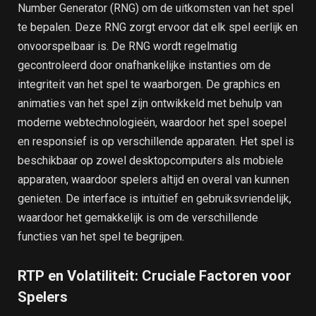
Number Generator (RNG) om de uitkomsten van het spel
te bepalen. Deze RNG zorgt ervoor dat elk spel eerlijk en
onvoorspelbaar is. De RNG wordt regelmatig
gecontroleerd door onafhankelijke instanties om de
integriteit van het spel te waarborgen. De graphics en
animaties van het spel zijn ontwikkeld met behulp van
moderne webtechnologieën, waardoor het spel soepel
en responsief is op verschillende apparaten. Het spel is
beschikbaar op zowel desktopcomputers als mobiele
apparaten, waardoor spelers altijd en overal van kunnen
genieten. De interface is intuïtief en gebruiksvriendelijk,
waardoor het gemakkelijk is om de verschillende
functies van het spel te begrijpen.
RTP en Volatiliteit: Cruciale Factoren voor
Spelers