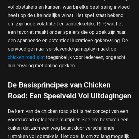
vol obstakels en kansen, waarbij elke beslissing invloed
heeft op de uiteindelijke winst. Het spel staat bekend
om zijn hoge volatiliteit en aantrekkelijke RTP, wat het
een favoriet maakt onder spelers die op zoek zijn naar
een spannende en potentieel lucratieve gokervaring. De
eenvoudige maar verslavende gameplay maakt de
chicken road slot
toegankelijk voor iedereen, ongeacht
hun ervaring met online gokken.
De Basisprincipes van Chicken
Road: Een Speelveld Vol Uitdagingen
De kern van de chicken road slot is het concept van een
voortdurend oplopende multiplier. Spelers besturen een
kuiken dat zich een weg baant door verschillende
rijstroken vol obstakels. Het doel is om zo lang mogelijk