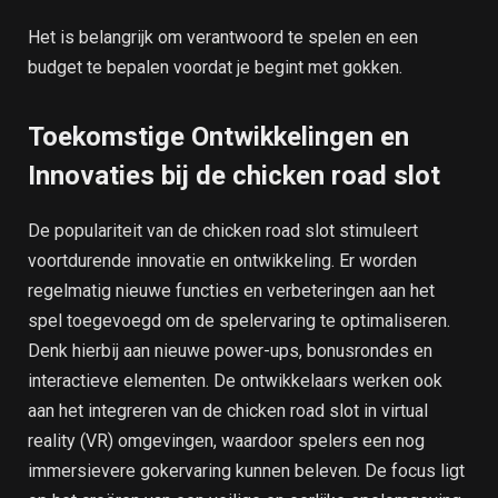
Het is belangrijk om verantwoord te spelen en een
budget te bepalen voordat je begint met gokken.
Toekomstige Ontwikkelingen en
Innovaties bij de chicken road slot
De populariteit van de chicken road slot stimuleert
voortdurende innovatie en ontwikkeling. Er worden
regelmatig nieuwe functies en verbeteringen aan het
spel toegevoegd om de spelervaring te optimaliseren.
Denk hierbij aan nieuwe power-ups, bonusrondes en
interactieve elementen. De ontwikkelaars werken ook
aan het integreren van de chicken road slot in virtual
reality (VR) omgevingen, waardoor spelers een nog
immersievere gokervaring kunnen beleven. De focus ligt