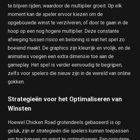
te blijven rijden, waardoor de multiplier groeit. Op elk
moment kan de speler ervoor kiezen om de
opgebouwde winst te verzilveren, of door te gaan in de
hoop op een nog hogere multiplier. Deze constante
afweging tussen risico en beloning is wat het spel zo
boeiend maakt. De graphics zijn kleurrijk en vrolijk, en de
animaties voegen een extra dimensie toe aan de
gameplay. Het spel is verder eenvoudig te begrijpen,
zelfs voor spelers die nieuw zijn in de wereld van online
gokken.
Strategieën voor het Optimaliseren van
Winsten
Hoewel Chicken Road grotendeels gebaseerd is op
geluk, zijn er strategieën die spelers kunnen toepassen
om hun kansen op winst te optimaliseren. Een populaire