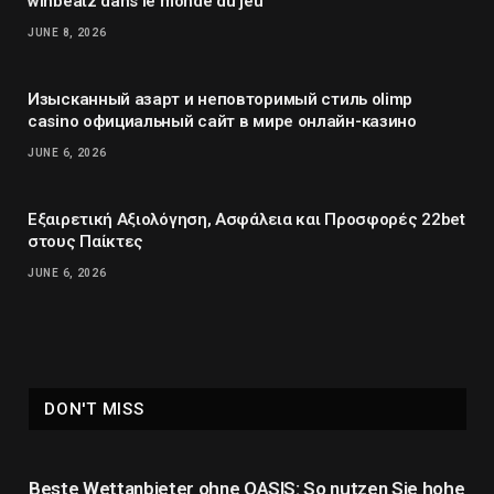
winbeatz dans le monde du jeu
JUNE 8, 2026
Изысканный азарт и неповторимый стиль olimp
casino официальный сайт в мире онлайн-казино
JUNE 6, 2026
Εξαιρετική Αξιολόγηση, Ασφάλεια και Προσφορές 22bet
στους Παίκτες
JUNE 6, 2026
DON'T MISS
Beste Wettanbieter ohne OASIS: So nutzen Sie hohe