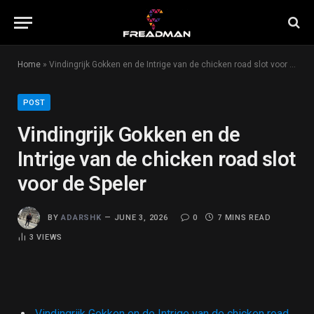
Home
»
Vindingrijk Gokken en de Intrige van de chicken road slot voor de Speler
POST
Vindingrijk Gokken en de
Intrige van de chicken road slot
voor de Speler
BY
ADARSHK
JUNE 3, 2026
0
7 MINS READ
3
VIEWS
Vindingrijk Gokken en de Intrige van de chicken road