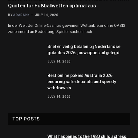
Quoten für Fußballwetten optimal aus
BY
ADARSHK
JULY 14, 2026
In der Welt der Online-Casinos gewinnen Wettanbieter ohne OASIS
zunehmend an Bedeutung. Spieler suchen nach…
Snel en veilig betalen bij Nederlandse
goksites 2026: jouw opties uitgelegd
JULY 14, 2026
Best online pokies Australia 2026:
ensuring safe deposits and speedy
withdrawals
JULY 14, 2026
TOP POSTS
What happened to the 1980 child actress,