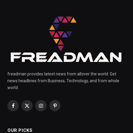
freadman provides latest news from allover the world. Get
news headlines from Business, Technology, and from whole
world.
Facebook
X
Instagram
Pinterest
(Twitter)
OUR PICKS