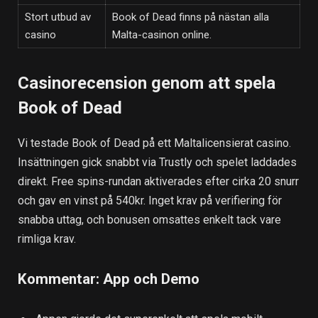
Stort utbud av
Book of Dead finns på nästan alla
casino
Malta-casinon online.
Casinorecension genom att spela
Book of Dead
Vi testade Book of Dead på ett Maltalicensierat casino.
Insättningen gick snabbt via Trustly och spelet laddades
direkt. Free spins-rundan aktiverades efter cirka 20 snurr
och gav en vinst på 540kr. Inget krav på verifiering för
snabba uttag, och bonusen omsattes enkelt tack vare
rimliga krav.
Kommentar: App och Demo