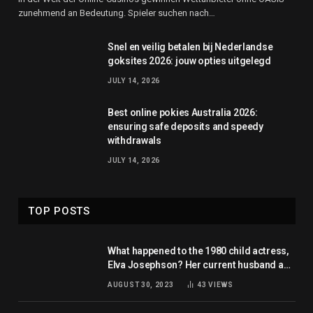
zunehmend an Bedeutung. Spieler suchen nach…
Snel en veilig betalen bij Nederlandse
goksites 2026: jouw opties uitgelegd
JULY 14, 2026
Best online pokies Australia 2026:
ensuring safe deposits and speedy
withdrawals
JULY 14, 2026
TOP POSTS
What happened to the 1980 child actress,
Elva Josephson? Her current husband and
net worth
AUGUST 30, 2023
43
VIEWS