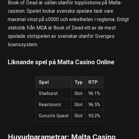
Book of Dead är sällan utanför topplistorna på Malta-
casinon. Spelet lockar svenska spelare tack vare
maximal vinst på x5000 och enkelheten i reglerna. Enligt
statistik från MGA är Book of Dead ett av de mest
spelade slotspelen av svenskar utanför Sveriges
licenssystem.
Liknande spel på Malta Casino Online
Spel
Typ
RTP
Starburst
Slot
96.1%
Reactoonz
Slot
96.5%
Gonzo’s Quest
Slot
95.2%
Huvudparametrar: Malta Casino