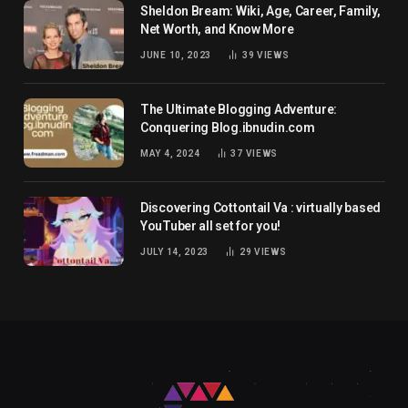
Sheldon Bream: Wiki, Age, Career, Family,
Net Worth, and Know More
JUNE 10, 2023
39
VIEWS
The Ultimate Blogging Adventure:
Conquering Blog.ibnudin.com
MAY 4, 2024
37
VIEWS
Discovering Cottontail Va : virtually based
YouTuber all set for you!
JULY 14, 2023
29
VIEWS