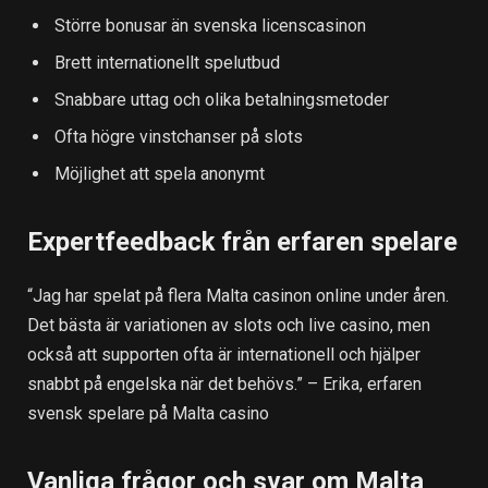
Större bonusar än svenska licenscasinon
Brett internationellt spelutbud
Snabbare uttag och olika betalningsmetoder
Ofta högre vinstchanser på slots
Möjlighet att spela anonymt
Expertfeedback från erfaren spelare
“Jag har spelat på flera Malta casinon online under åren.
Det bästa är variationen av slots och live casino, men
också att supporten ofta är internationell och hjälper
snabbt på engelska när det behövs.” – Erika, erfaren
svensk spelare på Malta casino
Vanliga frågor och svar om Malta