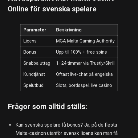
Online för svenska spelare
Parameter
Beskrivning
Licens
MGA Malta Gaming Authority
Bonus
Upp till 100% + free spins
Snabba uttag
1–24 timmar via Trustly/Skrill
Kundtjänst
Oftast live-chat på engelska
Spelutbud
Slots, bordsspel, live casino
Frågor som alltid ställs:
Kan svenska spelare få bonus? Ja, på de flesta
Malta-casinon utanför svensk licens kan man få