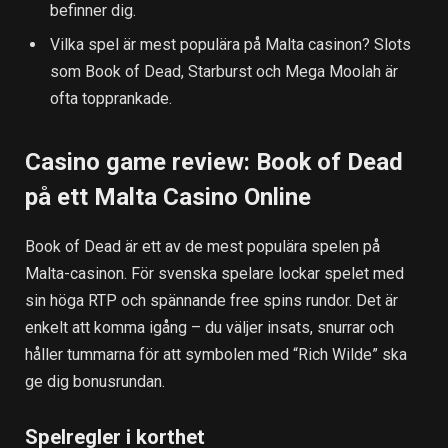
befinner dig.
Vilka spel är mest populära på Malta casinon? Slots
som Book of Dead, Starburst och Mega Moolah är
ofta topprankade.
Casino game review: Book of Dead
på ett Malta Casino Online
Book of Dead är ett av de mest populära spelen på
Malta-casinon. För svenska spelare lockar spelet med
sin höga RTP och spännande free spins rundor. Det är
enkelt att komma igång – du väljer insats, snurrar och
håller tummarna för att symbolen med “Rich Wilde” ska
ge dig bonusrundan.
Spelregler i korthet