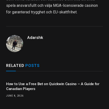
spela ansvarsfullt och välja MGA-licensierade casinon
för garanterad trygghet och EU-skattfrihet.
Adarshk
RELATED
POSTS
How to Use a Free Bet on Quickwin Casino – A Guide for
Canadian Players
JUNE 8, 2026