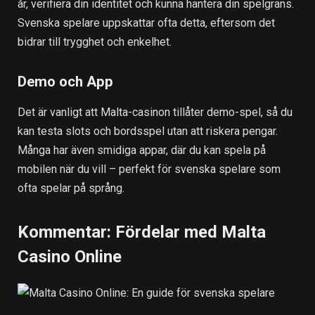
år, verifiera din identitet och kunna hantera din spelgräns.
Svenska spelare uppskattar ofta detta, eftersom det
bidrar till trygghet och enkelhet.
Demo och App
Det är vanligt att Malta-casinon tillåter demo-spel, så du
kan testa slots och bordsspel utan att riskera pengar.
Många har även smidiga appar, där du kan spela på
mobilen när du vill – perfekt för svenska spelare som
ofta spelar på språng.
Kommentar: Fördelar med Malta
Casino Online