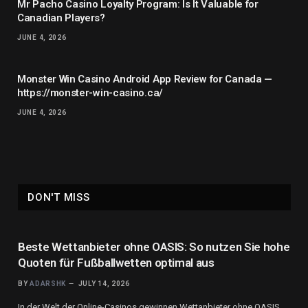
Mr Pacho Casino Loyalty Program: Is It Valuable for
Canadian Players?
JUNE 4, 2026
Monster Win Casino Android App Review for Canada —
https://monster-win-casino.ca/
JUNE 4, 2026
DON'T MISS
Beste Wettanbieter ohne OASIS: So nutzen Sie hohe
Quoten für Fußballwetten optimal aus
BY
ADARSHK
JULY 14, 2026
In der Welt der Online-Casinos gewinnen Wettanbieter ohne OASIS