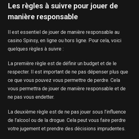
Les règles à suivre pour jouer de
manière responsable
Il est essentiel de jouer de manière responsable au
casino Spinsy, en ligne ou hors ligne. Pour cela, voici
quelques règles à suivre :
La première règle est de définir un budget et de le
respecter. Il est important de ne pas dépenser plus que
ce que vous pouvez vous permettre de perdre. Cela
vous permettra de jouer de manière responsable et de
ne pas vous endetter.
La deuxième règle est de ne pas jouer sous l’influence
de l’alcool ou de la drogue. Cela peut vous faire perdre
votre jugement et prendre des décisions imprudentes.