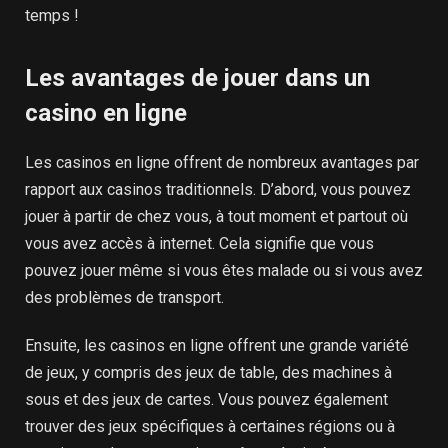
temps !
Les avantages de jouer dans un
casino en ligne
Les casinos en ligne offrent de nombreux avantages par
rapport aux casinos traditionnels. D’abord, vous pouvez
jouer à partir de chez vous, à tout moment et partout où
vous avez accès à internet. Cela signifie que vous
pouvez jouer même si vous êtes malade ou si vous avez
des problèmes de transport.
Ensuite, les casinos en ligne offrent une grande variété
de jeux, y compris des jeux de table, des machines à
sous et des jeux de cartes. Vous pouvez également
trouver des jeux spécifiques à certaines régions ou à