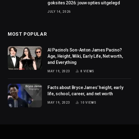
goksites 2026: jouw opties uitgelegd
JULY 14, 2026
MOST POPULAR
Al Pacino’s Son-Anton James Pacino?
Age, Height, Wiki, Early Life, Net worth,
and Everything
MAY 19, 2023
8
VIEWS
Facts about Bryce James’ height, early
life, school, career, and net worth
MAY 19, 2023
10
VIEWS