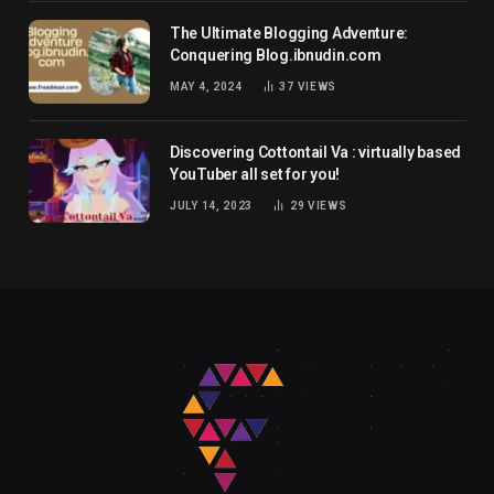
The Ultimate Blogging Adventure:
Conquering Blog.ibnudin.com
MAY 4, 2024
37
VIEWS
Discovering Cottontail Va : virtually based
YouTuber all set for you!
JULY 14, 2023
29
VIEWS