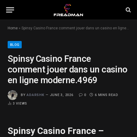
Home
»
Spinsy Casino France comment jouer dans un casino en ligne moderne.4969
BLOG
Spinsy Casino France
comment jouer dans un casino
en ligne moderne.4969
BY
ADARSHK
JUNE 3, 2026
0
6 MINS READ
3
VIEWS
Spinsy Casino France –