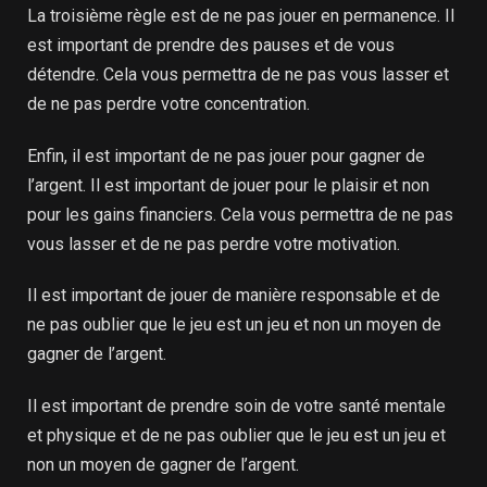
La troisième règle est de ne pas jouer en permanence. Il
est important de prendre des pauses et de vous
détendre. Cela vous permettra de ne pas vous lasser et
de ne pas perdre votre concentration.
Enfin, il est important de ne pas jouer pour gagner de
l’argent. Il est important de jouer pour le plaisir et non
pour les gains financiers. Cela vous permettra de ne pas
vous lasser et de ne pas perdre votre motivation.
Il est important de jouer de manière responsable et de
ne pas oublier que le jeu est un jeu et non un moyen de
gagner de l’argent.
Il est important de prendre soin de votre santé mentale
et physique et de ne pas oublier que le jeu est un jeu et
non un moyen de gagner de l’argent.